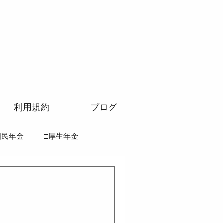
利用規約
ブログ
国民年金
□厚生年金
法
●徴収法
齢者医療確保法