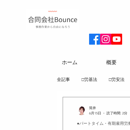
ホーム
概要
全記事
□労基法
□労安法
□労務一般常識
□社保一般
筒井
6月15日
読了時間: 2分
●パートタイム・有期雇用労
●雇用保険法
●健康保険法