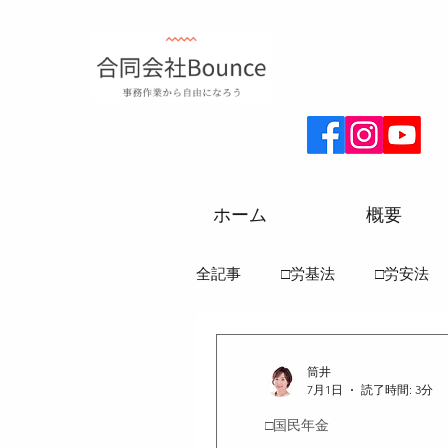
ホーム
概要
全記事
□労基法
□労安法
□労務一般常識
□社保一般
筒井
7月1日
読了時間: 3分
□国民年金
●雇用保険法
●健康保険法