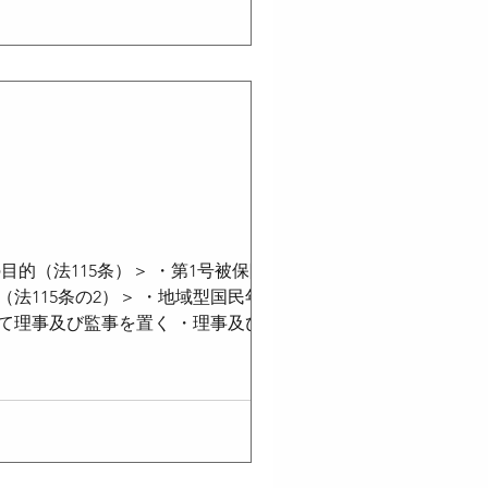
金は課税対象 ＜支払の調整＞ ・内払
の年金給付の間でも可能 ・充当 過誤
的（法115条）＞ ・第1号被保険者の
法115条の2）＞ ・地域型国民年金基
して理事及び監事を置く ・理事及び監事
事会において、基金の業務の適正な運営
地区を全国とした地域型国民年金基金に
限（法127条1項）＞ ・地域型基金又
同時加入できない ＜基金の給付（法
であった者の死亡に関して一時金を支給す