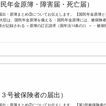
国民年金原簿・障害届・死亡届）
届出・原簿まとめ③についてお伝えします。 【国民年金原簿と
当法
●確定給付企業年金法
●確定拠出年金法
●社会
労働大臣は、国民年金原簿を備える ・国民年金原簿には、被保険
が記録される ＜原簿の訂正請求（国年法14条の2）＞ ・被
己に係る特定国民年金原簿記録が事実でないと思料するときは
●労働時間設定改善法
●男女雇用機会均等法
●育児
ができる ・国民年金原簿に自己に係る特定国民年金原簿記録
きる ＜被保険者への情報提供（国年法14条の5）＞ ・厚生
させるため、被保険者に対し、保険料納付実績及び将来の給付
期便（国年法14条の5）＞ ・ねんきん定期便は、保険料納付
毎年誕生月に
第３号被保険者の届出）
出・原簿まとめ②についてお伝えします。 【第3号被保険者の