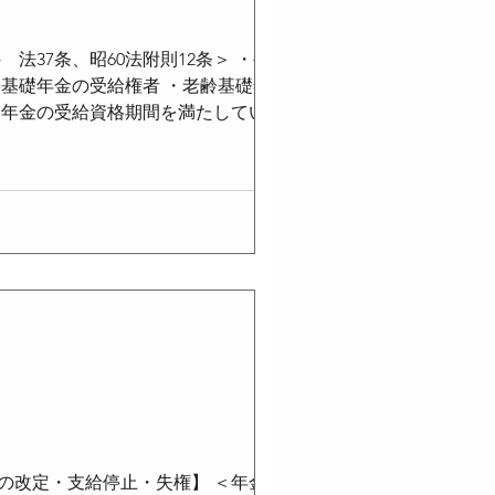
37条、昭60法附則12条＞ ・被保険
齢基礎年金の受給権者 ・老齢基礎年金の
礎年金の受給資格期間を満たしている者
が25年以上ある者をいう ・ただし、
老齢基礎年金の受給資格期間を満たす
れた者は、厚生年金保険の被保険者期間が
いて、死亡日の属する月の前々月までの被
あること ・特例として、死亡日の前日
の改定・支給停止・失権】 ＜年金額の