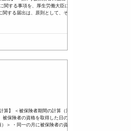
更に関する事項を、厚生労働大臣に届け
者に関する届出は、原則として、その配
組合等の組合員又は加入者である場合
は、その受理したときに厚生労働大臣に
用する事業主は、第3号被保険者の届出
る。 ・委託できるのは、経由に係る事
料納付済期間（法附則7条の3）＞ ・
算】 ＜被保険者期間の計算（法11条
は、被保険者の資格を取得した日の属す
項）＞ ・同一の月に被保険者の資格を