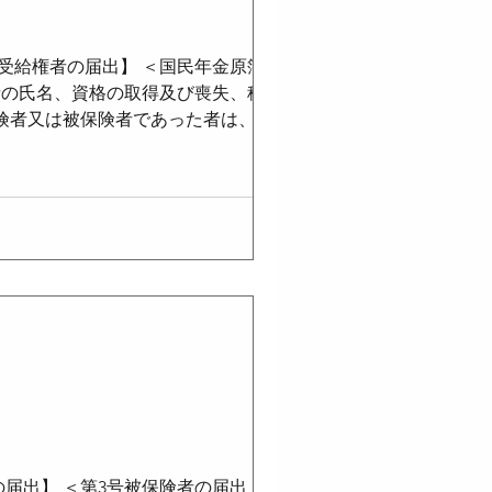
受給権者の届出】 ＜国民年金原簿（国
保険労務士法
者の氏名、資格の取得及び喪失、種別の
保険者又は被保険者であった者は、国民
、厚生労働大臣に対し、国民年金原簿
介護休業法
が記録されていないと思料するときも、
労働大臣は、国民年金制度に対する理解
に関する必要な情報を分かりやすい形
実績や将来の年金見込額等を通知するも
届出】 ＜第3号被保険者の届出（法12