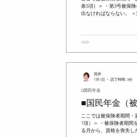
条5項）＞ ・第3号被
出なければならない。 ＜
偶者である第2号被保険
は、当該共済組合等を経
届出があったものとみなさ
の経由に係る事務の一部
務の一部である。 ・全国
第3号被保険者の資格取
筒井
7月1日
読了時間: 3分
□国民年金
■国民年金（
ここでは被保険者期間・
1項）＞ ・被保険者期
る月から、資格を喪失した