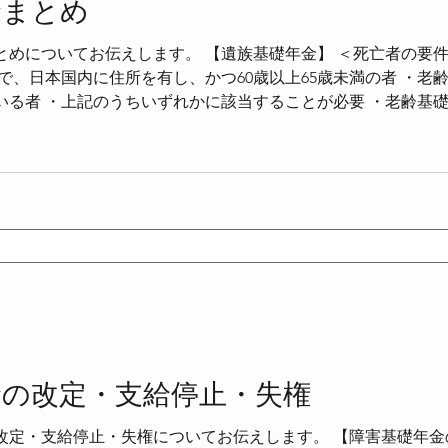
金まとめ
めについてお伝えします。 【遺族基礎年金】 ＜死亡者の要件 法
で、日本国内に住所を有し、かつ60歳以上65歳未満の者 ・老
いる者 ・上記のうちいずれかに該当することが必要 ・老齢基
料納付済期間、保険料免除期間及び合算対象期間を合算した期間
期間を有する者については、生年月日に応じて、25年未満でも
・例えば、昭和29年4月2日から昭和30年4月1日までに生ま
保険料納付要件 法37条＞ ・原則として、死亡日の前日にお
険料納付済期間と保険料免除期間を合算した期間が3分の2以上
金の改定・支給停止・失権
改定・支給停止・失権についてお伝えします。 【障害基礎年金