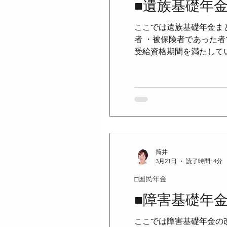
■遺族基礎年
ここでは遺族基礎年金まと
者 ・被保険者であった者
受給資格期間を満たして
とは、原則として、保険
厚生年金保険の被保険者
ものとされる場合がある 
23年以上あればよい ＜
保険者期間について、保
において、
筒井
3月21日
読了時間: 4分
□国民年金
■障害基礎年
ここでは障害基礎年金の