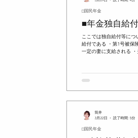
□国民年金
■年金独自給
ここでは独自給付等につい
給付である ・第1号被
一定の妻に支給される 
の要件 国民年金法49条
年以上継続していたこと
婦年金は支給されない ＜
死亡時に妻が60歳未満で
額は、夫の第1号被保険者
間
筒井
3月22日
読了時間: 5分
□国民年金