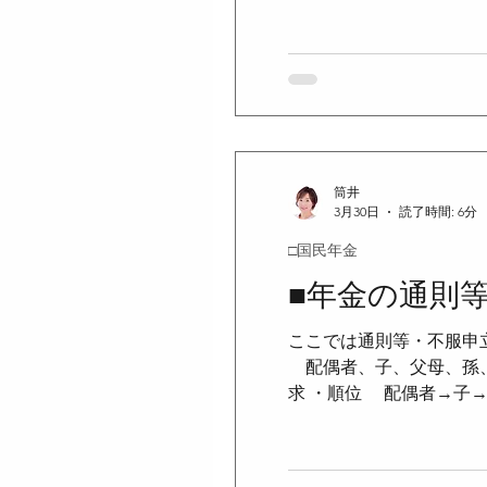
取得し、かつ、その資格
者の資格を取得したとき
っても、同じ月は重複して
者の資格を取得したときは
の2第1項）＞ ・被保険
号被保険者となった月
筒井
3月30日
読了時間: 6分
□国民年金
■年金の通則
ここでは通則等・不服申
配偶者、子、父母、孫、
求 ・順位 配偶者→子
す ＜受給権の保護（法2
礎年金及び付加年金を受
の公課は、給付として支