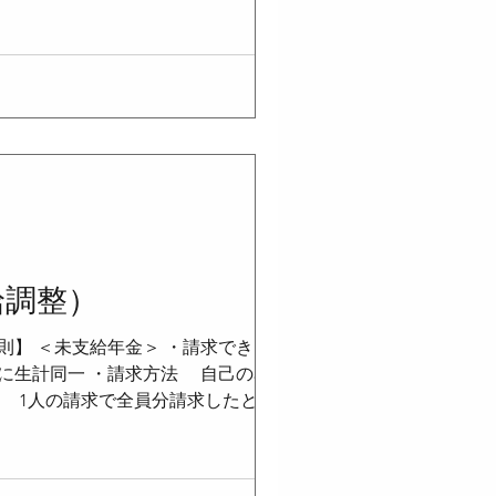
る。 ・ただし、その月にさらに被保険
まり、同一月に2回以上資格の得喪があ
険者の資格を喪失した後、さらに被保険
険者の届出】 ＜種別の変更（法11条
月とみなす。 ・第1号被保険者から第3
給調整）
】 ＜未支給年金＞ ・請求できる者
に生計同一 ・請求方法 自己の名で請
数 1人の請求で全員分請求したとみな
は差押えをすることができない ・老齢基
課の禁止（法25条）＞ ・租税その他
、老齢基礎年金及び付加年金について