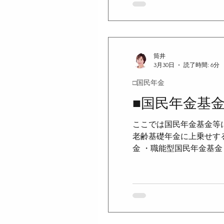
は、この限りでない ＜
他の年金として支払われ
払がある
筒井
3月30日
読了時間: 6分
□国民年金
■国民年金基
ここでは国民年金基金等に
老齢基礎年金に上乗せする
金 ・職能型国民年金基金
は、代議員において互選
に必要な学識経験を有す
ついては、理事会で選挙で
は職能型基金のいずれか
128条1項）＞ ・加入
る...