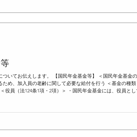
支払の調整＞ ・公課 原則非課税 ただし老齢基礎年金・付加年
たものを内払とみなす 厚生年金保険の年金給付と国民年金
金等
ついてお伝えします。 【国民年金基金等】 ＜国民年金基金の目
ため、加入員の老齢に関して必要な給付を行う ＜基金の種類（
 ＜役員（法124条1項・2項）＞ ・国民年金基金には、役員と
する ・理事の定数の3分の1を超えない範囲内については、理
る者のうちから選挙することができる ・吸収合併によりその
きる範囲は理事の定数の2分の1を超えない範囲となる ＜加入制
一つに加入できる ・他の基金の加入員である者は、別の基金に
員又は加入員であった者に年金を支給する ・加入員又は加入員