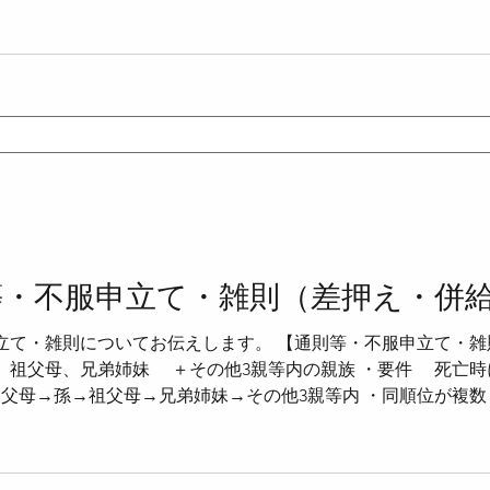
を喪失したときは、その月を1か月として被保険者期間に算入す
は、後の被保険者期間については、その月を算入しない。 ・つ
算入されない。 ＜再取得した場合（法11条3項）＞ ・被保
、前後の被保険者期間を合算する。 【種別の変更・第1号被保
者の種別に変更があった月は、変更後の種別の被保険者であった
等・不服申立て・雑則（差押え・併
立て・雑則についてお伝えします。 【通則等・不服申立て・雑則
祖父母、兄弟姉妹 ＋その他3親等内の親族 ・要件 死亡時
→父母→孫→祖父母→兄弟姉妹→その他3親等内 ・同順位が複
4条）＞ ・給付を受ける権利は、原則として譲渡、担保提供又
ける権利は、国税滞納処分により差し押さえることができる ＜公
給を受けた金銭を標準として課することができない ・ただし