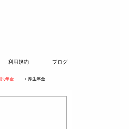
利用規約
ブログ
国民年金
□厚生年金
法
●徴収法
齢者医療確保法