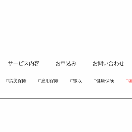
サービス内容
お申込み
お問い合わせ
□労災保険
□雇用保険
□徴収
□健康保険
□
常識
●労働基準法
●労働安全衛生法
●労働災害保険
●国民年金法
●厚生年金法
●介護保険法
●高