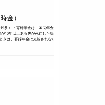
一時金）
49条＞ ・寡婦年金は、国民年金の死亡
が10年以上ある夫が死亡した場合に、
ときは、寡婦年金は支給されない ＜妻
とが必要 ・妻は、夫との婚姻関係が10
金の繰上げ支給を受けているときは、寡
歳に達するまでの間、支給される ・夫の
の額 国民年金法50条＞ ・寡婦年金の
2号被保険者期間および第3号被保険者期