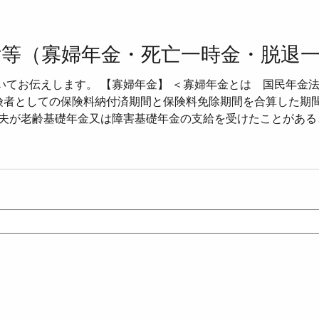
付等（寡婦年金・死亡一時金・脱退
てお伝えします。 【寡婦年金】 ＜寡婦年金とは 国民年金法
保険者としての保険料納付済期間と保険料免除期間を合算した期間
・夫が老齢基礎年金又は障害基礎年金の支給を受けたことがある
＞ ・妻は、夫の死亡当時、夫によって生計を維持されていたこ
が必要 ・妻は、65歳未満であることが必要 ・妻が老齢基礎年
支給期間 国民年金法49条＞ ・寡婦年金は、妻が60歳から65
ある場合は、妻が60歳に達したときから支給される ＜寡婦年金
期間に基づいて計算した老齢基礎年金額の4分の3である ・第