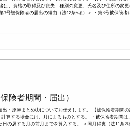
保険者は、資格の取得及び喪失、種別の変更、氏名及び住所の変
第3号被保険者の届出の経由（法12条6項）＞ ・第3号被保険
者を使用する事業主を経由して行う。 ・第2号被保険者が共済
由して行う。 ・事業主又は共済組合等が届出を受理したとき
れる。 ＜事務の委託（法12条8項）＞ ・第2号被保険者を使
を、当該事業主が設立する健康保険組合に委託することができ
健康保険協会に委託することはできない。 ＜第3号該当届と保険
被保険者期間・届出）
届出・原簿まとめ①についてお伝えします。 【被保険者期間の計
間を計算する場合には、月によるものとする。 ・被保険者期間
日の属する月の前月までを算入する。 ＜同月得喪（法11条2