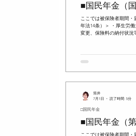
■国民年金（
ここでは被保険者期間・
●国民健康保険法
●児童手
年法14条）＞ ・厚生
変更、保険料の納付状況等
年金原簿に記録された自
●労働契約法
●労働組合法
の訂正の請求をすること
訂正の請求をすることがで
を増進させ、信頼を向上
で通知する ＜ねんきん定
のである ・原則として
筒井
7月1日
読了時間: 5分
□国民年金
■国民年金（
ここでは被保険者期間・届