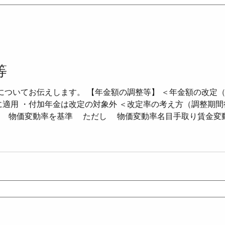
等
についてお伝えします。 【年金額の調整等】 ＜年金額の改定（
に適用 ・付加年金は改定の対象外 ＜改定率の考え方（調整期
者 物価変動率を基準 ただし 物価変動率名目手取り賃金変
クロ経済スライド）＞ ・年金の伸びを抑える仕組み ・改定率＝
る場合は1） ＜特別調整率＞ ・マクロ経済スライド未実施分
改定率＝ 物価変動率×調整率×前年度特別調整率 （一定の場
名目手取り賃金変動率がマイナス →そのまま据え置き（マクロ
捨て 50銭以上1円未満切上げ ・支払期月ごとの額 1円未満切