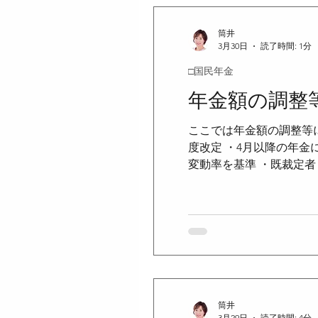
筒井
3月30日
読了時間: 1分
□国民年金
年金額の調整
ここでは年金額の調整等
度改定 ・4月以降の年金
変動率を基準 ・既裁定
を使用 ＜調整期間（マ
度特別調整率 （1を下回
（基準年度以後）＞ ・
改定しないケース＞ ・
＞ ・年額 50銭未満切
筒井
3月29日
読了時間: 4分