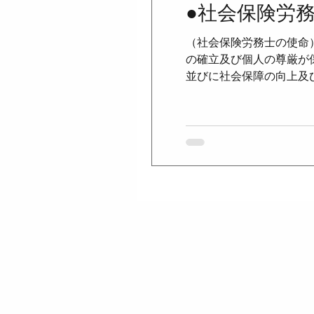
●社会保険労
（社会保険労務士の使命
●国民健康保険法
●児童手
の確立及び個人の尊厳が
並びに社会保障の向上及
会保険労務士の職責） 
●労働契約法
●労働組合法
場で、誠実にその業務を
用又は品位を害するよう
る場合でなければ、依頼
会保険労務士は、この章
第三号に掲げる業務を行