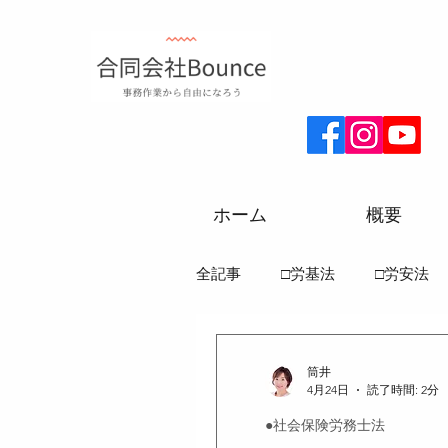
ホーム
概要
全記事
□労基法
□労安法
□労務一般常識
□社保一般
筒井
4月24日
読了時間: 2分
●社会保険労務士法
●雇用保険法
●健康保険法