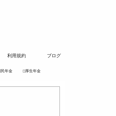
利用規約
ブログ
国民年金
□厚生年金
法
●徴収法
齢者医療確保法