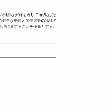
令の円滑な実施を通じて適切な労務管理
保険労務士法
の健全な発達と労働者等の福祉の向上
実現に資することを使命とする。 （社
する法令及び実務に精通して、公正な立
介護休業法
社会保険労務士は、社会保険労務士の信
開業社会保険労務士は、正当な理由があ
ない。 （設立） 第二十五条の六 社
一号から第一号の三まで、第二号及び