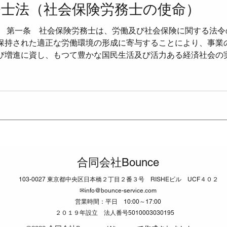
務士法（社会保険労務士の使命）
） 第一条 社会保険労務士は、労働及び社会保険に関する法
当法
●確定給付企業年金法
●確定拠出年金法
●社会
保持された適正な労働環境の形成に寄与することにより、事業
び増進に資し、もつて豊かな国民生活及び活力ある経済社会の
第一条の二 社会保険労務士は、常に品位を保持し、業務に関
●労働時間設定改善法
●男女雇用機会均等法
●育児
行わなければならない。 （信用失墜行為の禁止） 第十六条 
な行為をしてはならない。 （依頼に応ずる義務） 第二十条 
（紛争解決手続代理業務に関するものを除く。）を拒んではなら
の定めるところにより、社会保険労務士法人（第二条第一項第
うことを目的として、社会
合同会社Bounce
103-0027 東京都中央区日本橋２丁目２番３号 RISHEビル UCF４０２
✉
info@bounce-service.com
営業時間：平日 10:00～17:00
２０１９年設立 法人番号5010003030195