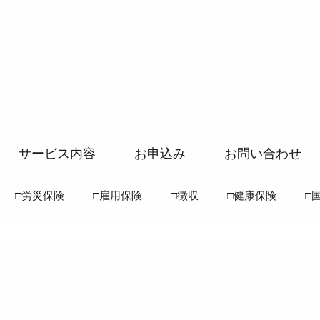
サービス内容
お申込み
お問い合わせ
□労災保険
□雇用保険
□徴収
□健康保険
□
常識
●労働基準法
●労働安全衛生法
●労働災害保険
●国民年金法
●厚生年金法
●介護保険法
●高