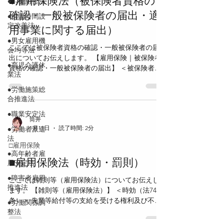
■雇用保険法（被保険者資格の
●労働組合法
の適用事業に、継続して31日以上雇用された場合
確認・一般被保険者の届出・適
●労働時間設
＜例外＞ 公共職業安定所長の認可を受けたとき
定改善法
用事業に関する届出）
は、引き続き日雇労働被保険者となることができ
る。 【特定法人の電子申請義務（則6条）】 次の
●男女雇用機
ここでは被保険者資格の確認・一般被保険者の届
会均等法
届出・申請は、特定法人にあっては電子申請で行
出についてお伝えします。 【雇用保険｜被保険者
うことが義務付けられている。 ＜電子申請が義務
●育児介護休
資格の確認・一般被保険者の届出】 ＜被保険者資
となる手続＞ ・雇用保険被保険者資格取得届 ・雇
業法
格の確認＞ 公共職業安定所長は、日雇労働被保険
用保険被保険者資格喪失届 ・雇用保険被保険者転
者を除き、 次の事由に基づき、労働者が被保険者
●労働施策総
勤届 ・高年齢雇用継続基本給付金の支給申請 ・育
合推進法
となったこと、 又は被保険者でなくなったことの
確認を行う。 ・事業主からの届出 ・被保険者又は
●職業安定法
被保険者であった者の請求 ・職権 被保険者又は被
筒井
1月11日
読了時間: 2分
●労働者派遣
保険者であった者は、 日雇労働被保険者及び特例
法
高年齢被保険者を除き、 いつでも確認を請求する
□雇用保険
ことができる。 ＜確認の通知＞ 公共職業安定所長
●高年齢者雇
は、確認をしたときは、 その旨を当該被保険者及
■雇用保険法（時効・罰則）
用安定法
びその者を雇用し、 又は雇用していた事業主に通
●障害者雇用
ここでは雑則等（雇用保険法）についてお伝えし
知しなければならない。 ・通知は原則として事業
推進法
ます。 【雑則等（雇用保険法）】 ＜時効（法74
主を通じて行う ・所在不明の場合は公共職業安定
条）＞ 失業等給付等の支給を受ける権利及び不正
所の掲示場に掲示して通知 ＜確認の請求方法（法8
●労働関係調
受給による返還命令・納付命令に基づく徴収権
整法
条）＞ 被保険者となったこと又は被保険者でなく