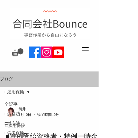
ブログ
□雇用保険
全記事
筒井
□労基法
7月10日
読了時間: 2分
□労安法
□雇用保険
□労災保険
■特例受給資格者・特例一時金