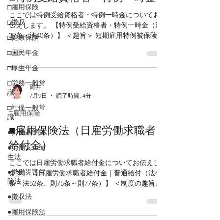
□雇用保険
ここでは特例受給資格者・特例一時金についてお
□徴収
伝えします。 【特例受給資格者・特例一時金（法
39条・法40条）】 ＜趣旨＞ 短期雇用特例被保険者
□健康保険
が離職し、失業している場合に、基本手当に代え
□国民年金
て一時金として支給される。 ＜特例受給資格者
（法39条1項）＞ 短期雇用特例被保険者が離職し、
□厚生年金
労働の意思及び能力を有するにもかかわらず職業
□労務一般常
に就くことができない状態にあり、原則として離
筒井
識
7月9日
読了時間: 4分
職の日以前1年間に被保険者期間が通算して6か月
□社保一般常
以上ある場合に、特例受給資格者となる。 ＜算定
□雇用保険
識
対象期間＞ 被保険者期間を算定する期間は、原則
として離職の日以前1年間である。 疾病、負傷その
■雇用保険法（日雇労働求職者
●労働基準法
他一定の理由により引き続き30日以上賃金の支払
給付金）
●労働安全衛
いを受けることができなかった場合は、その日数
生法
を加算し、最長4年間とする。 ＜受給期限＞ 離職
ここでは日雇労働求職者給付金についてお伝えし
の日の翌日から起算して6か月を経過する日まで
●労働災害保
ます。 【日雇労働求職者給付金｜普通給付（法45
に、公共職業安定所に出頭して求職の申込みを
険法
条～法52条、則75条～則77条）】 ＜制度の趣旨＞
し、失業の認定を受けなければならない。 特例一
日雇労働被保険者が失業した場合に支給される求
●徴収法
時金には、受給期限の延長はない。 ＜受給期限の
職者給付である。 日雇労働求職者給付金には、普
延長なし（法40条3項・4項）＞ 疾病または負傷等
●雇用保険法
通給付と特例給付がある。 ＜受給資格（法45条）