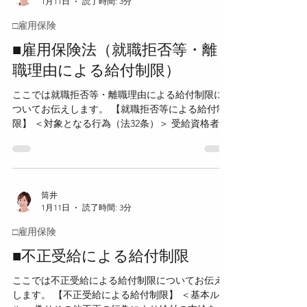
1月11日
読了時間: 3分
態の是正、雇用機会の増大その他雇用の安定を図
るため、雇用安定事業を行うことができる。 主な
□雇用保険
内容は次のとおりである。 ・事業活動の縮小によ
り労働者を休業させる事業主などに対する助成及
■雇用保険法（就職拒否等・離
び援助 ・離職を余儀なくされる労働者の再就職を
職理由による給付制限）
促進する措置を講ずる事業主に対する助成及び援
助 ・高年齢者の雇用延長、再就職援助又は雇入れ
ここでは就職拒否等・離職理由による給付制限に
を行う事業主に対する助成及び援助 ・地域高年齢
ついてお伝えします。 【就職拒否等による給付制
者就業機会確保計画に基づく雇用安定事業 ・雇用
限】 ＜対象となる行為（法32条）＞ 受給資格者
状況を改善する必要がある地域で雇用安定措置を
が、正当な理由なく、公共職業安定所の紹介する
講ずる事業主に対する助成及び援助 ・障害者その
職業に就くこと又は公共職業安定所長の指示した
他就職が特に困難な者の雇入れ促進など、被保険
公共職業訓練等を受けることを拒んだ場合。 ＜給
者等の雇用の安定に必要な事業...
付制限の内容（法32条1項）＞ 拒んだ日から起算し
て1か月間、基本手当は支給されない。 ＜賃金不払
筒井
1月11日
読了時間: 3分
を理由とする就職拒否（法32条1項5号、行政手引
52152）＞ 1か月以上の賃金不払がある事業所に紹
□雇用保険
介された場合は、原則として、その職業に就くこ
とを拒む「その他正当な理由があるとき」に該当
■不正受給による給付制限
し、給付制限を受けない。 ただし、賃金不払が一
ここでは不正受給による給付制限についてお伝え
時的なものであり、近い将来、正当な時期に賃金
します。 【不正受給による給付制限】 ＜基本ルー
が支払われることが確実な場合は、就職を拒む正