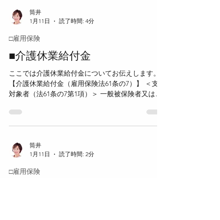
生時育児休業給付金 出生後休業支援給付として、
でないこと ＜支給額＞ 休業開始時賃金日額 × 支給
出生後休業支援給付金が支給される。 育児時短就
筒井
日数（上限28日） × 6
1月11日
読了時間: 4分
業給付として、育児時短就業給付金が支給され
る。 【育児休業給付金（雇用保険法61条の7）】
□雇用保険
＜制度の趣旨＞ 一般被保険者又は高年齢被保険者
が、1歳未満の子を養育するために育児休業をした
■介護休業給付金
場合に、休業中の所得を保障するため支給され
ここでは介護休業給付金についてお伝えします。
る。 ＜支給対象者＞ 一般被保険者又は高年齢被保
【介護休業給付金（雇用保険法61条の7）】 ＜支給
険者。 ＜支給対象となる育児休業＞ 原則として、
対象者（法61条の7第1項）＞ 一般被保険者又は高
1歳未満の子を養育するための育児休業が対象とな
年齢被保険者が、対象家族を介護するための休業
る。 保育所等に入所できないなど一定の理由があ
をした場合に支給される。 ＜対象となる介護休業
る場合は、1歳6か月又は2歳に達するまで延長され
（法61条の7第1項、則101条の16）＞ 負傷、疾病又
る。 同一の子について、原則として3回目以後の育
は身体上若しくは精神上の障害により、2週間以上
児休業は支給対象とならない。 ただし、厚生労働
にわたり常時介護を必要とする状態にある対象家
筒井
省令で定める特別の事情がある
1月11日
読了時間: 2分
族を介護するための休業であること。 被保険者が
休業の初日及び末日を明らかにして事業主に申し
□雇用保険
出て、実際に取得した休業であること。 ＜対象家
族（法61条の7第1項、則101条の17）＞ ・配偶者
高年齢雇用継続給付Ⅱ
（事実上婚姻関係と同様の事情にある者を含む）
ここでは高年齢雇用継続給付Ⅱの全体整理につい
・父母 ・子 ・配偶者の父母 ・祖父母 ・兄弟姉妹
てお伝えします。 【高年齢雇用継続給付Ⅱ（高年
・孫 兄弟姉妹、祖父母及び孫について、被保険者