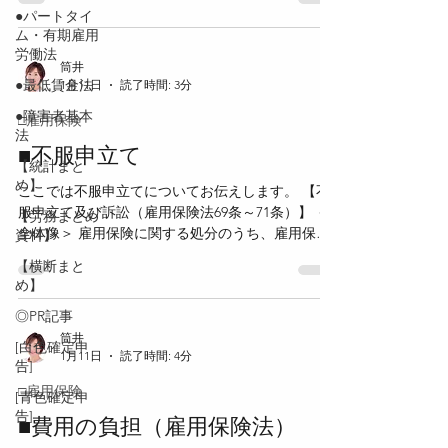
は、これらを行使することができる時から2年を経
なったことの確認の請求は、文書又は口頭により
●パートタイ
過したときは、時効によって消滅する。 ＜書類の
行うことができる。 【適用事業に関する届出】 ＜
ム・有期雇用
保管（則143条）＞ 事業主及び労働保険事務組合
適用事業所設置（廃止）届（雇用保険法施行規則
労働法
は、雇用保険に関する書類を完結の日から2年間保
筒井
141条）＞ 事業所を設置又は廃止し
●最低賃金法
1月11日
読了時間: 3分
管しなければならない。 ただし、被保険者に関す
る書類は4年間保管しなければならない。 ＜報告・
●障害者基本
□雇用保険
書類提出命令（法76条）＞ 行政庁は、雇用保険法
法
の施行に必要な限度において、被保険者、受給資
■不服申立て
【統計まと
格者等若しくは教育訓練給付対象者を雇用し、若
め】
ここでは不服申立てについてお伝えします。 【不
しくは雇用していた事業主又は労働保険事務組合
服申立て及び訴訟（雇用保険法69条～71条）】 ＜
等に対し、報告又は文書の提出を命ずることがで
【労務まとめ
全体像＞ 雇用保険に関する処分のうち、雇用保険
資料】
きる。 ＜立入検査（法79条）＞ 行政庁は、雇用保
法69条1項に定める処分については、雇用保険法及
険法の施行に必要があると認めるときは、職員に
【横断まと
び労働保険審査官及び労働保険審査会法に基づい
事業所等へ立ち入らせ、関係者に質問させ、又は
め】
て不服申立てを行う。 これら以外の処分について
帳簿書類その他の物件を検査させることができ
◎PR記事
は、行政不服審査法に基づいて審査請求を行う。
る。 立入検査には、雇用安定事業及び能力開発事
＜労審法の対象となる処分（法69条1項）＞ ・被保
筒井
業に関するものも含まれる。 ＜罰則（法83条）＞.
[白色確定申
1月11日
読了時間: 4分
険者となったこと又は被保険者でなくなったこと
告]
の確認に関する処分（法9条） ・失業等給付及び育
□雇用保険
[青色確定申
児休業等給付に関する処分 ・不正受給による返還
告]
命令又は納付命令に関する処分（法10条の4第1
■費用の負担（雇用保険法）
項・第2項、法61条の6第5項） これらの処分に不服