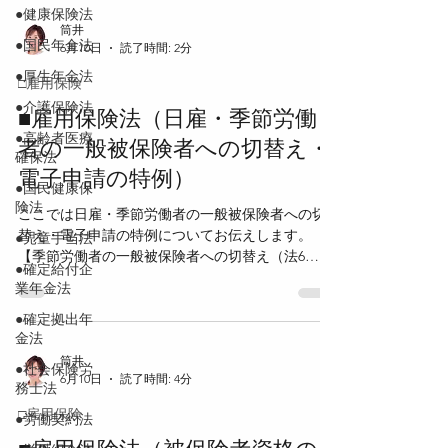
により職業に就くことができない期間があっ
＞ 日雇労働被保険者が失業した場合で、失業した
●健康保険法
日の属する月の前2か月間に、印紙保険料が通算26
筒井
●国民年金法
6月10日
読了時間: 2分
日分以上納付されていること。 ＜失業の認定（法
47条、則75条）＞ 失業の認定は、公共職業安定所
●厚生年金法
□雇用保険
において、原則として日々その日について行われ
●介護保険法
る。 指定された時刻までに、受給者が選択する公
■雇用保険法（日雇・季節労働
共職業安定所に出頭し、日雇労働被保険者手帳を
●高齢者医療
者の一般被保険者への切替え・
提出して求職の申込みをしなければならない。 一
確保法
電子申請の特例）
定の日雇派遣労働者については、厚生労働省職業
●国民健康保
安定局長が定める公共職業安定所に出頭する。 ＜
険法
ここでは日雇・季節労働者の一般被保険者への切
普通給付の日額（法48条）＞ 給付日額は、前2か月
替え・電子申請の特例についてお伝えします。
●児童手当法
間に納付された印紙保険料の状況に応じて決定さ
【季節労働者の一般被保険者への切替え（法6
れる。 ・第1級給付金 7,500円 前2か月間の印紙保
●確定給付企
条）】 有期雇用契約を更新した場合、当初の雇用
険料が通算26日分以上あり、そのうち第1級印紙保
業年金法
期間と更新後の雇用期間を通算して4箇月を超える
険料が24日分以上
●確定拠出年
こととなるときは、当初の雇用期間を超えた日の4
金法
箇月目の初日から被保険者資格を取得する。 【日
雇労働者の一般被保険者への切替え（法43条）】
筒井
●社会保険労
6月10日
読了時間: 4分
日雇労働被保険者が次のいずれかに該当する場合
務士法
は、原則として一般被保険者等に切り替えられ
□雇用保険
●労働契約法
る。 ・前2月の各月において、18日以上、同一の事
業主の適用事業に雇用された場合 ・同一の事業主