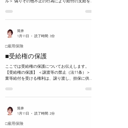
ル＞ 偽りその他不正の行為により給付の支給を受
当な理由とはならない。 ＜職業指導を拒否した場
け、又は受けようとした場合は、給付の種類に応
合（法32条2項）＞ 正当な理由なく公共職業安定所
じて、その後の給付が支給されない。 不正受給に
長の行う職業指導を受けることを拒んだ場合は、
よる給付制限は、不正に受けた給付の返還及び追
拒んだ日から起算して1か月を超えない範囲内で公
加納付を命ずる返還命令等とは別の制度である。
共職業安定所長が定める期間、基本手当は支給さ
＜基本手当の給付制限（法34条1項）＞ 偽りその他
筒井
れない。 ＜日雇労働求職者給付金の特例
1月11日
読了時間: 3分
不正の行為により求職者給付又は就職促進給付の
支給を受け、又は受けようとした者には、これら
□雇用保険
の給付の支給を受け、又は受けようとした日以
後、基本手当を支給しない。 ただし、やむを得な
■受給権の保護
い理由がある場合には、基本手当の全部又は一部
ここでは受給権の保護についてお伝えします。
を支給することができる。 その後、新たに受給資
【受給権の保護】 ＜譲渡等の禁止（法11条）＞ 失
格を取得した場合は、新たな受給資格に基づく基
業等給付を受ける権利は、譲り渡し、担保に供
本手当は支給される。 ＜傷病手当への準用（法37
し、又は差し押さえることができない。 ＜公課の
条4項）＞ 基本手当に関する不正受給による給付制
禁止（法12条）＞ 租税その他の公課は、失業等給
限の規定は、傷病手当について準用される。 ＜日
付として支給を受けた金銭を標準として課するこ
雇労働求職者給付金の給付制限（法52条）＞ 偽り
とができない。 ＜用語の整理＞ ・雇用保険法：失
その他不正の行為により日雇労働求職者給付金の
業等給付として支給を受けた「金銭」 ・労災保険
筒井
支給を受け、又は受けようとした者には、その支
1月11日
読了時間: 2分
法・健康保険法：保険給付として支給を受けた
給を
「金品」 雇用保険の給付はすべて現金給付である
□雇用保険
ため、「金銭」と規定されている。 【未支給の失