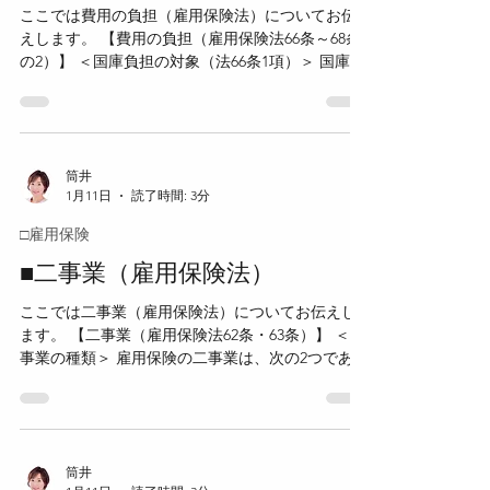
ここでは費用の負担（雇用保険法）についてお伝
がある者は、雇用保険審査官に対して審査請求を
えします。 【費用の負担（雇用保険法66条～68条
することができる。 ＜審査請求先（労審法2条2
の2）】 ＜国庫負担の対象（法66条1項）＞ 国庫
項・7条）＞ 審査請求は、原処分をした行政庁の所
は、次の給付等に要する費用の一部を負担する。
在地を管轄する都道府県労働局に置かれた雇用保
・求職者給付（高年齢求職者給付金を除く） ・教
険審査官に対して行う。 ＜審査請求期間（労審法8
育訓練給付（教育訓練休暇給付金に限る） ・雇用
条）＞ 審査請求は、原則として、原処分があった
継続給付（介護休業給付金に限る） ・育児休業給
ことを知った日の翌日から起算して3か月以内に行
付（育児休業給付金及び出生時育児休業給付金）
筒井
わなければならない。...
1月11日
読了時間: 3分
・職業訓練受講給付金 ＜国庫負担割合（法66条1
項）＞ 前々会計年度における雇用勘定の財政状況
□雇用保険
及び求職者給付を受けた受給資格者数が、求職者
給付の支給に支障が生じるおそれがあるものとし
■二事業（雇用保険法）
て政令で定める基準に該当するかどうかにより、
ここでは二事業（雇用保険法）についてお伝えし
国庫負担割合が異なる。 ・日雇労働求職者給付金
ます。 【二事業（雇用保険法62条・63条）】 ＜二
以外の求職者給付 政令基準に該当する場合：4分
事業の種類＞ 雇用保険の二事業は、次の2つであ
の1 政令基準に該当しない場合：40分の1 ・日雇
る。 ・雇用安定事業（法62条） ・能力開発事業
労働求職者給付金 政令基準に該当する場合：3分
（法63条） 対象となる「被保険者等」とは、被保
の1 政令基準に該当しない場合：30分の1 ・教育
険者、被保険者であった者及び被保険者になろう
訓練休暇給付金 政令基準に該当する場合：4分の
とする者をいう。 ＜雇用安定事業（法62条）＞ 政
1 政令基準に該当しない場合：40分の1 ・介護休
府は、被保険者等について、失業の予防、雇用状
筒井
業給付金：8分