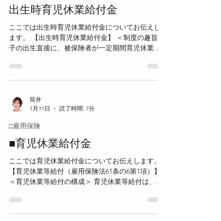
業等給付】 ＜趣旨（法10条の3第1項）＞ 失業等給
出生時育児休業給付金
付の支給を受けることができる者が死亡した場合
ここでは出生時育児休業給付金についてお伝えし
に、その者に支給されるべきであった未支給分の
ます。 【出生時育児休業給付金】 ＜制度の趣旨＞
失業等給付について、一定の遺族が自己の名で請
子の出生直後に、被保険者が一定期間育児休業を
求できる制度である。 ＜請求できる者（法10条の3
取得した場合に支給される給付金。 ＜支給対象者
第1項・第2項）＞ 死亡した者の死亡当時、その者
＞ 一般被保険者 または 高年齢被保険者 ＜支給要
と生計を同じくしていた次の遺族が請求できる。
件＞ ・被保険者が、子の出生の日から起算して8週
配偶者→子→父母→孫→祖父母→兄弟姉妹 未支給
間を経過する日の翌日までの期間内に、 4週間
の失業等給付を受けるべき者の順位は、上記の順
（28日）以内の期間を定めて育児のための休業
筒井
序による。 ＜請求方法（法10条の3第1
1月11日
読了時間: 7分
（出生時育児休業）をしたこと ・出生時育児休業
について、あらかじめ公共職業安定所長に申出を
□雇用保険
していること ・同一の子について、2回目以降の出
生時育児休業の場合は、 初回の出生時育児休業
■育児休業給付金
を開始した日前2年間において、 みなし被保険者
ここでは育児休業給付金についてお伝えします。
期間が通算して12か月以上あること ・同一の子に
【育児休業等給付（雇用保険法61条の6第1項）】
ついて、3回目以降の出生時育児休業でないこと ・
＜育児休業等給付の構成＞ 育児休業等給付は、次
同一の子について、既に出生時育児休業給付金の
の給付から構成される。 ・育児休業給付 ・出生後
支給を受けたことがある場合は、 当該出生時育
休業支援給付 ・育児時短就業給付 育児休業給付
児休業ごとに、休業開始日から終了日までの日数
は、次の2種類からなる。 ・育児休業給付金 ・出
を合算して 28日に達した日後の出生時育児休業