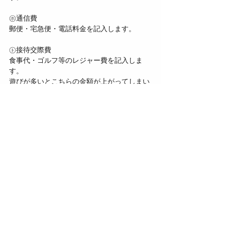
㋭通信費
郵便・宅急便・電話料金を記入します。
㋣接待交際費
食事代・ゴルフ等のレジャー費を記入しま
す。
遊びが多いとこちらの金額が上がってしまい
ますね。
㋦消耗品費
文房具などの事務用品や、ハンドソープな
ど。
ドラッグストアで買うようなものです。
この記事では簡単な経費をご紹介しました。
次回に続きます！