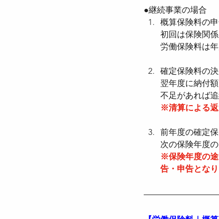
●
継続事業の場合
概算保険料の申
●介護保険法
●高齢
初回は保険関係
労働保険料は年
確定保険料の決
●確定給付企業年金法
翌年度に納付額
不足があれば追
※清算による返
●労働組合法
●労働
前年度の確定保
次の保険年度の
※保険年度の途
告・申告となり