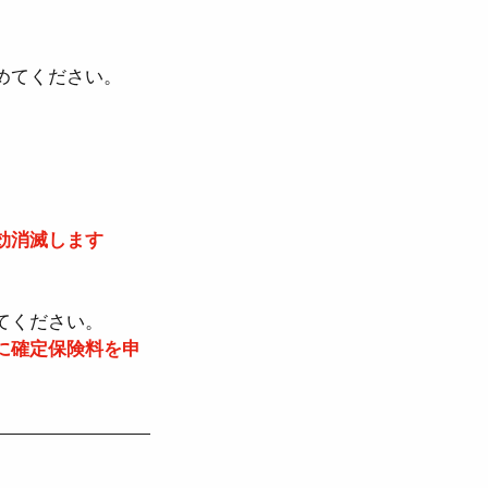
法
めてください。
労働契約法
効消滅します
児介護休業法
てください。
に確定保険料を申