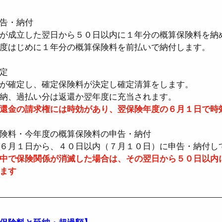
告・納付
者医療確保法
●国民健康保険法
●児童手当
が成立した翌日から５０日以内に１年分の概算保険料を納
度はじめに１年分の概算保険料を前払いで納付します。
定
●確定拠出年金法
●社会保険労務士法
●
が確定し、確定保険料が決定し確定清算をします。
納、過払い分は返還か翌年度に充当されます。
還金の請求権には時効があり、翌保険年度の６月１日で時
時間設定改善法
●男女雇用機会均等法
●育
険料・今年度の概算保険料の申告・納付
６月１日から、４０日以内（７月１０日）に申告・納付し
中で保険関係が消滅した場合は、その翌日から５０日以内
ます