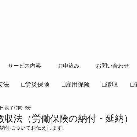
サービス内容
お申込み
お問い合わせ
安法
□労災保険
□雇用保険
□徴収
□
3日
読了時間: 8分
般常識
□社保一般常識
●労働基準法
●
徴収法（労働保険の納付・延納）
納付についてお伝えします。
徴収法
●雇用保険法
●健康保険法
●国