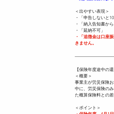
＜出やすい表現＞
・「申告しないと10
・「納入告知書から3
・「延納不可」  
・「追徴金は口座振
きません。
【保険年度途中の還
＜概要＞
事業主が労災保険お
中に、労災保険のみ
た概算保険料との差
＜ポイント＞
・保険年度…4月1日