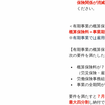
保険関係が消滅
ください。
＜有期事業の概算保
概算保険料＝事業期
※
有期事業では雇用
【有期事業の概算保
次の要件を満たした
概算保険料が７
（労災保険・雇
労働保険事務組
事業の全期間が
要件を満たすと
７月
最大四分割
し納付で