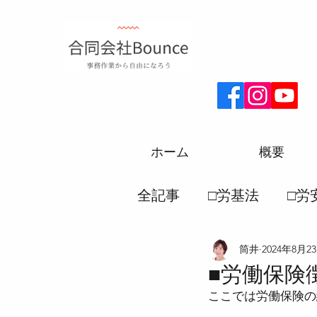
ホーム
概要
全記事
□労基法
□労
筒井
2024年8月2
□厚生年金
□労務一
■労働保険
ここでは労働保険の
●労働災害保険法
●