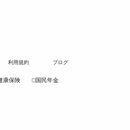
利用規約
ブログ
健康保険
□国民年金
労働安全衛生法
民年金法
●厚生年金法