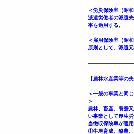
＜労災保険率（昭和6
派遣労働者の派遣先
率を適用する。
＜雇用保険率（昭和6
原則として、派遣元
【農林水産業等の失
＜一般の事業と同じ率
＞
農林、畜産、養蚕又
い事業として厚生労
当徴収保険率が適用
①牛馬育成、酪農、