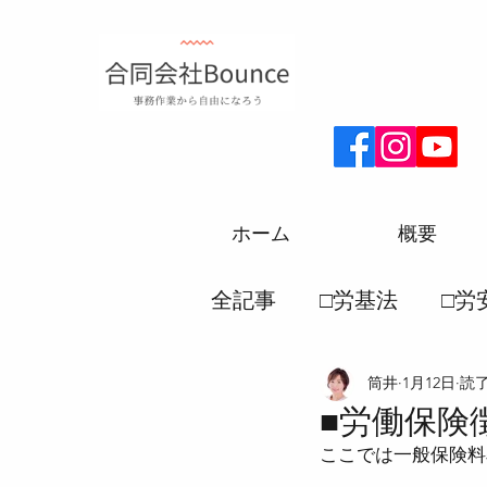
ホーム
概要
全記事
□労基法
□労
筒井
1月12日
読了
□厚生年金
□労務一
■労働保険
ここでは一般保険料
●労働災害保険法
●