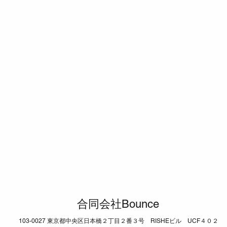
■労働保険徴収法（督促・滞
合同会社Bounce
納処分・延滞金・負担割合・
不服申立て・雑則）
103-0027 東京都中央区日本橋２丁目２番３号 RISHEビル UCF４０２