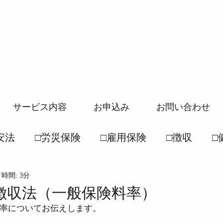
サービス内容
お申込み
お問い合わせ
安法
□労災保険
□雇用保険
□徴収
□
時間: 3分
般常識
□社保一般常識
●労働基準法
●
徴収法（一般保険料率）
率についてお伝えします。
徴収法
●雇用保険法
●健康保険法
●国