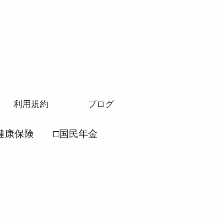
利用規約
ブログ
健康保険
□国民年金
労働安全衛生法
民年金法
●厚生年金法