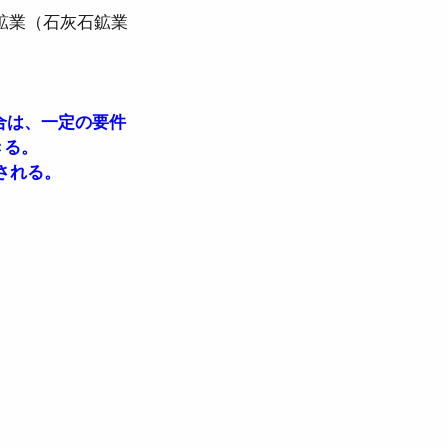
属鉱業（石灰石鉱業
場合は、一定の要件
きる。
される。