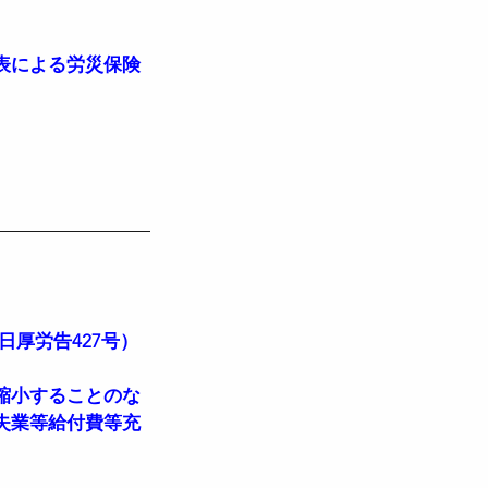
表による労災保険
日厚労告427号）
縮小することのな
失業等給付費等充