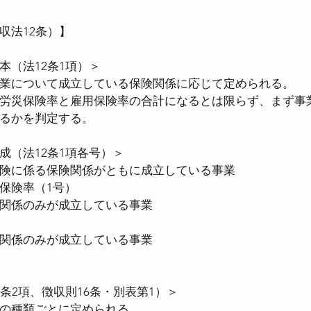
収法12条）】
者医療確保法
●国民健康保険法
●児童手当
本（法12条1項）＞
業について成立している保険関係に応じて定められる。
労災保険率と雇用保険率の合計になるとは限らず、まず事
●確定拠出年金法
●社会保険労務士法
●
るかを判定する。
成（法12条1項各号）＞
時間設定改善法
●男女雇用機会均等法
●育
険に係る保険関係がともに成立している事業
保険率（1号）
関係のみが成立している事業
）
関係のみが成立している事業
）
条2項、徴収則16条・別表第1）＞
の種類ごとに定められる。