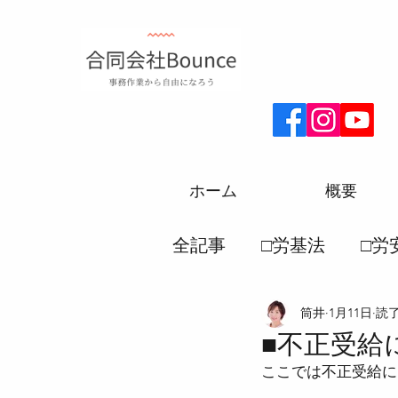
ホーム
概要
全記事
□労基法
□労
筒井
1月11日
読了
□厚生年金
□労務一
■不正受給
ここでは不正受給に
●労働災害保険法
●