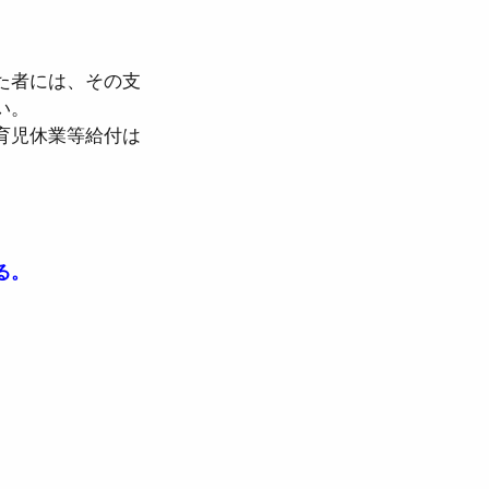
た者には、その支
い。
育児休業等給付は
る。
。