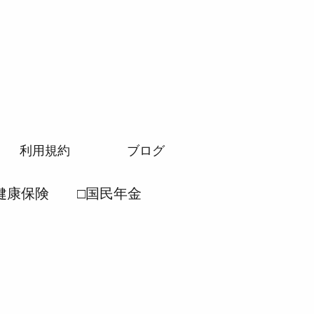
利用規約
ブログ
健康保険
□国民年金
労働安全衛生法
民年金法
●厚生年金法