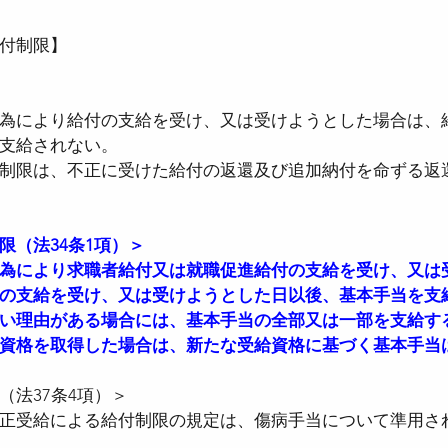
付制限】
者医療確保法
●国民健康保険法
●児童手当
為により給付の支給を受け、又は受けようとした場合は、
支給されない。
●確定拠出年金法
●社会保険労務士法
●
制限は、不正に受けた給付の返還及び追加納付を命ずる返
時間設定改善法
●男女雇用機会均等法
●育
限（法34条1項）＞
為により求職者給付又は就職促進給付の支給を受け、又は
の支給を受け、又は受けようとした日以後、基本手当を支
い理由がある場合には、基本手当の全部又は一部を支給す
資格を取得した場合は、新たな受給資格に基づく基本手当
（法37条4項）＞
正受給による給付制限の規定は、傷病手当について準用さ