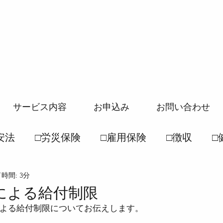
サービス内容
お申込み
お問い合わせ
安法
□労災保険
□雇用保険
□徴収
□
時間: 3分
般常識
□社保一般常識
●労働基準法
●
による給付制限
よる給付制限についてお伝えします。
徴収法
●雇用保険法
●健康保険法
●国