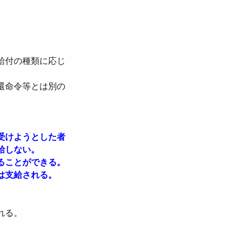
法
給付の種類に応じ
労働契約法
還命令等とは別の
児介護休業法
受けようとした者
給しない。
ることができる。
は支給される。
れる。