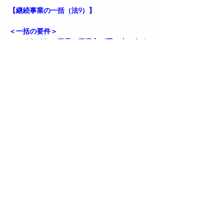
【継続事業の一括
（法9）
】
＜一括の要件＞
それぞれの事業の事業主が同一人である
こと  
それぞれの事業が継続事業であること  
それぞれの事業について成立している保
険関係が同一であること  
労災保険率表に掲げる事業の種類が同一
であること
継続事業の一括は厚生労働大臣の認可が
必要  
※二元適用事業であっても労災保険・雇用保
険それぞれについて成立している保険関係が
同一でなければ一括されない 。
＜一括される事業の範囲（法9条、昭和
40.7.31基発901号）＞
継続事業の一括は、指定事業の事務能力に応
じて一括される事業の範囲を定めるものであ
り、必ずしもすべての事業を一括するもので