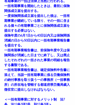
有期事業の一括は法律上当然に行われる。
一括有期事業を開始したときは、最初に保険
関係成立届を提出する。
一度保険関係成立届を提出した後は、一括有
期事業が継続している限り、その一括に含ま
れる個々の有期事業ごとに保険関係成立届を
提出する必要はない。
保険年度の6月1日から40日以内又は保険関係
消滅の日から50日以内に一括有期事業報告書
を提出する。
一括有期事業報告書は、前保険年度中又は保
険関係が消滅した日までに終了し、又は廃止
したそれぞれの一括された事業の明細を報告
する書類である。
一括有期事業報告書は、確定保険料申告書に
添えて、当該一括有期事業に係る労働保険料
の納付事務を取り扱う一の事務所（一括事務
所）の所在地を管轄する都道府県労働局歳入
徴収官に提出しなければならない。
＜一括有期事業に対するメリット制　法7
条、法12条3項3号、則17条3項＞