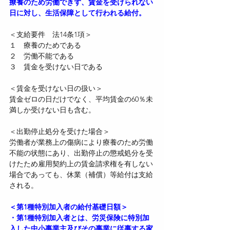
療養のため労働できず、賃金を受けられない
日に対し、生活保障として行われる給付。
＜支給要件　法14条1項＞
１　療養のためである
２　労働不能である
３　賃金を受けない日である
＜賃金を受けない日の扱い＞
賃金ゼロの日だけでなく、平均賃金の60％未
満しか受けない日も含む。
＜出勤停止処分を受けた場合＞
労働者が業務上の傷病により療養のため労働
不能の状態にあり、出勤停止の懲戒処分を受
けたため雇用契約上の賃金請求権を有しない
場合であっても、休業（補償）等給付は支給
される。
＜第1種特別加入者の給付基礎日額＞
・第1種特別加入者とは、労災保険に特別加
入した中小事業主及びその事業に従事する家