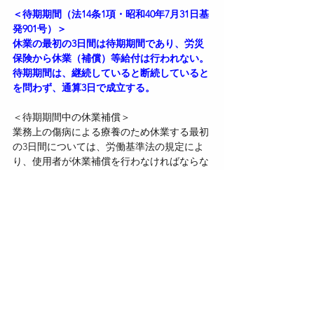
＜待期期間（法14条1項・昭和40年7月31日基
発901号）＞
休業の最初の3日間は待期期間であり、労災
保険から休業（補償）等給付は行われない。
待期期間は、継続していると断続していると
を問わず、通算3日で成立する。
＜待期期間中の休業補償＞
業務上の傷病による療養のため休業する最初
の3日間については、労働基準法の規定によ
り、使用者が休業補償を行わなければならな
い。
＜待期期間中の賃金取扱い（法14条1項・昭
和40年9月15日基災発14号）＞
待期期間中に平均賃金の60％以上の金額が支
払われた場合でも、これは労基法上の休業補
償として扱われる。
そのため、その日は「賃金を受けない日」と
して扱われ、待期3日のカウントに算入され
る。