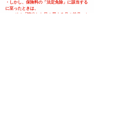
・しかし、保険料の「法定免除」に該当する
に至ったときは、
　→ その「該当した日の属する月の前月」か
ら免除が適用される。
・つまり、たとえば…
　→ 8月15日に障害等級1級になって法定免除
に該当した場合
　→ 「7月分の保険料」から免除されること
になる。
・ただし、すでに納付した分については「納
付不要」とはならない。
　→ すでに納付済の保険料はそのまま有効
（還付されない）。
【学生納付特例の所得基準】
＜本人（学生本人）の所得が基準＞