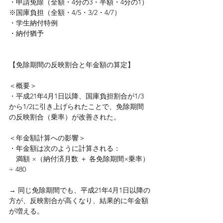
・申請免除（全額・4分の3・半額・4分の1） 
※国庫負担（全額・4/5・3/2・4/7）
・学生納付特例  
・納付猶予
【免除期間の反映割合と年金額の算定】
＜概要＞
・平成21年4月1日以降、国庫負担割合が1/3
から1/2に引き上げられたことで、免除期間
の反映割合（乗率）が改善された。
＜年金額計算への影響＞
・年金額は次のように計算される：
　満額 ×（納付済月数 ＋ 各免除期間×乗率）
÷ 480
→ 同じ免除期間でも、平成21年4月1日以降の
方が、反映割合が高くなり、結果的に年金額
が増える。