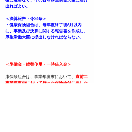
出ればよい。
＜決算報告・令24条＞
・健康保険組合は、毎年度終了後6月以内
に、事業及び決算に関する報告書を作成し、
厚生労働大臣に提出しなければならない。
＜準備金・繰替使用・一時借入金＞
康保険組合は、事業年度末において、
直前二
事業年度内において行った保険給付に要した
費用の総額の一事業年度当たりの平均額の十
二分の三
に相当する額及び
直前二事業年度内
において行った高齢者納付金等に要した費用
の総額の一事業年度当たりの平均額の十二分
の一
に相当する額の合計額に達するまで、当
該事業年度の剰余金を準備金として積み立て
なければならない。