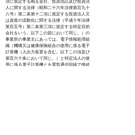
項に規定する相互会社、投資信託及び投資法
人に関する法律（昭和二十六年法律第百九十
八号）第二条第十二項に規定する投資法人又
は資産の流動化に関する法律（平成十年法律
第百五号）第二条第三項に規定する特定目的
会社をいう。以下この節において同じ。）の
事業所の事業主にあっては、電子情報処理組
織（機構又は健康保険組合の使用に係る電子
計算機（入出力装置を含む。以下この項及び
第百六十条において同じ。）と特定法人の使
用に係る電子計算機とを電気通信回線で接続
した電子情報処理組織をいう。以下この節に
おいて同じ。）を使用して行うものとする。
ただし、電気通信回線の故障、災害その他の
理由により電子情報処理組織を使用すること
が困難であると認められる場合で、かつ、電
子情報処理組織を使用しないで第一項の届出
を行うことができると認められる場合は、こ
の限りでない。
４　前項本文の場合において、協会が管掌す
る健康保険の被保険者が同時に厚生年金保険
の被保険者であるときは、健康保険被保険者