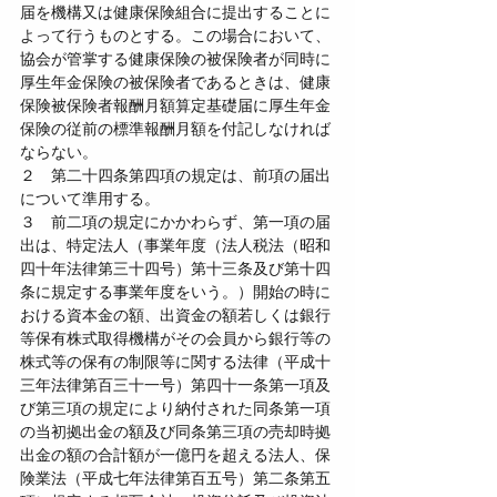
届を機構又は健康保険組合に提出することに
よって行うものとする。この場合において、
協会が管掌する健康保険の被保険者が同時に
厚生年金保険の被保険者であるときは、健康
保険被保険者報酬月額算定基礎届に厚生年金
保険の従前の標準報酬月額を付記しなければ
ならない。
２　第二十四条第四項の規定は、前項の届出
について準用する。
３　前二項の規定にかかわらず、第一項の届
出は、特定法人（事業年度（法人税法（昭和
四十年法律第三十四号）第十三条及び第十四
条に規定する事業年度をいう。）開始の時に
おける資本金の額、出資金の額若しくは銀行
等保有株式取得機構がその会員から銀行等の
株式等の保有の制限等に関する法律（平成十
三年法律第百三十一号）第四十一条第一項及
び第三項の規定により納付された同条第一項
の当初拠出金の額及び同条第三項の売却時拠
出金の額の合計額が一億円を超える法人、保
険業法（平成七年法律第百五号）第二条第五