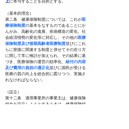
上
に寄与することを目的とする。
（基本的理念）
第二条　健康保険制度については、これが
医
療保険制度
の基本をなすものであることにか
んがみ、高齢化の進展、疾病構造の変化、社
会経済情勢の変化等に対応し、その他の
医療
保険制度及び後期高齢者医療制度
並びにこれ
らに密接に関連する制度と併せてその在り方
に関して常に検討が加えられ、その結果に基
づき、医療保険の運営の効率化、
給付の内容
及び費用の負担の適正化
並びに国民が受ける
医療の質の向上を総合的に図りつつ、実施さ
れなければならない。
（設立）
第十二条　適用事業所の事業主は、健康保険
組合を設立しようとするときは、健康保険組
合を設立しようとする適用事業所に使用され
る
被保険者の二分の一以上の同意
を得て、規
約を作り、厚生労働大臣の認可を受けなけれ
ばならない。