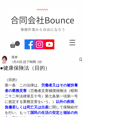
筒井
1月20日
読了時間: 2分
●健康保険法（目的）
（目的）
第一条　この法律は、
労働者又はその被扶養
者の業務災害
（労働者災害補償保険法（昭和
二十二年法律第五十号）第七条第一項第一号
に規定する業務災害をいう。）
以外の疾病
、
負傷若しくは死亡又は出産
に関して保険給付
を行い、もって
国民の生活の安定と福祉の向