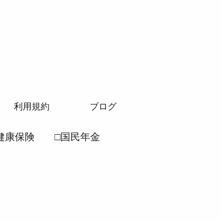
利用規約
ブログ
健康保険
□国民年金
労働安全衛生法
民年金法
●厚生年金法