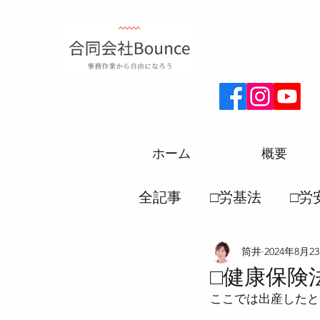
ホーム
概要
全記事
□労基法
□労
筒井
2024年8月2
□厚生年金
□労務一
□健康保険
ここでは出産したと
●労働災害保険法
●