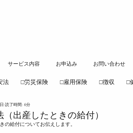
サービス内容
お申込み
お問い合わせ
安法
□労災保険
□雇用保険
□徴収
□
3日
読了時間: 6分
般常識
□社保一般常識
●労働基準法
●
法（出産したときの給付）
きの給付についてお伝えします。
徴収法
●雇用保険法
●健康保険法
●国