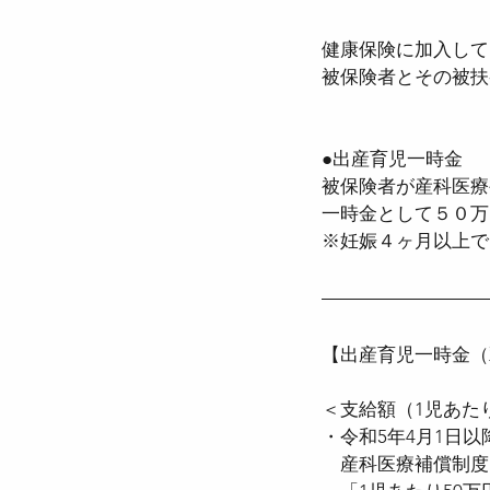
健康保険に加入して
●介護保険法
●高齢
被保険者とその被扶
●出産育児一時金
●確定給付企業年金法
被保険者が産科医療
一時金として５０万
※妊娠４ヶ月以上で
●労働組合法
●労働
【出産育児一時金（
＜支給額（1児あた
・令和5年4月1日
　産科医療補償制度