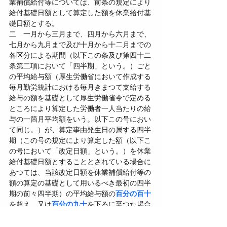
業補償給付等については、前条の規定により
給付基礎日額として算定した額を休業給付基
礎日額とする。
二　一月から三月まで、四月から六月まで、
七月から九月まで及び十月から十二月までの
各区分による期間（以下この条及び第四十二
条第二項において「四半期」という。）ごと
の平均給与額（厚生労働省において作成する
毎月勤労統計における毎月きまつて支給する
給与の額を基礎として厚生労働省令で定める
ところにより算定した労働者一人当たりの給
与の一箇月平均額をいう。以下この号におい
て同じ。）が、算定事由発生日の属する四半
期（この号の規定により算定した額（以下こ
の号において「改定日額」という。）を休業
給付基礎日額とすることとされている場合に
あつては、当該改定日額を休業補償給付等の
額の算定の基礎として用いるべき最初の四半
期の前々四半期）の平均給与額の
百分の百十
を超え、又は
百分の九十
を下るに至つた場合
において、その上昇し、又は低下するに至つ
た四半期の
翌々四半期
に属する最初の日以後