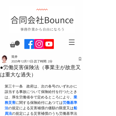
筒井
2025年12月11日
読了時間: 2分
●労働災害保険法（事業主が故意又
は重大な過失）
第三十一条　政府は、次の各号のいずれかに
該当する事故について保険給付を行つたとき
は、厚生労働省令で定めるところにより、
業
務災害
に関する保険給付にあつては
労働基準
法
の規定による災害補償の価額の限度又は
船
員法
の規定による災害補償のうち労働基準法