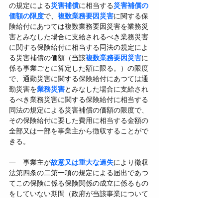
の規定による
災害補償
に相当する
災害補償の
価額の限度
で、
複数業務要因災害
に関する保
険給付にあつては複数業務要因災害を業務災
害とみなした場合に支給されるべき業務災害
に関する保険給付に相当する同法の規定によ
る災害補償の価額（当該
複数業務要因災害
に
係る事業ごとに算定した額に限る。）の限度
で、通勤災害に関する保険給付にあつては通
勤災害を
業務災害
とみなした場合に支給され
るべき業務災害に関する保険給付に相当する
同法の規定による災害補償の価額の限度で、
その保険給付に要した費用に相当する金額の
全部又は一部を事業主から徴収することがで
きる。
一　事業主が
故意又は重大な過失
により徴収
法第四条の二第一項の規定による届出であつ
てこの保険に係る保険関係の成立に係るもの
をしていない期間（政府が当該事業について
徴収法第十五条第三項の規定による決定をし
たときは、その決定後の期間を除く。）中に