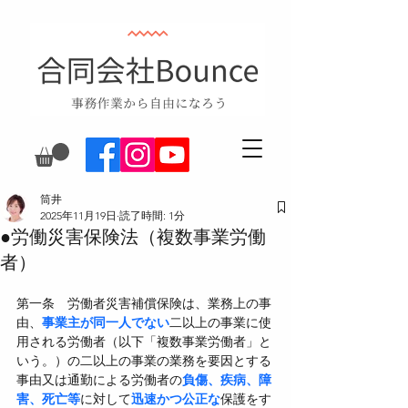
筒井
2025年11月19日
読了時間: 1分
●労働災害保険法（複数事業労働
者）
第一条　労働者災害補償保険は、業務上の事
由、
事業主が同一人でない
二以上の事業に使
用される労働者（以下「複数事業労働者」と
いう。）の二以上の事業の業務を要因とする
事由又は通勤による労働者の
負傷、疾病、障
害、死亡等
に対して
迅速かつ公正な
保護をす