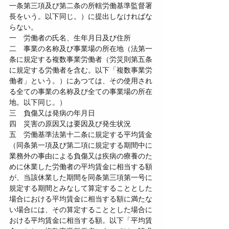
一条第三項及び第二条の所轄労働基準監督署
長をいう。以下同じ。）に提出しなければな
らない。
一　労働者の氏名、生年月日及び住所
二　事業の名称及び事業場の所在地（法第一
条に規定する複数事業労働者（労災則第五条
に規定する労働者を含む。以下「複数事業労
働者」という。）にあつては、その使用され
る全ての事業の名称及び全ての事業場の所在
地。以下同じ。）
三　負傷又は発病の年月日
四　災害の原因又は要因及び発生状況
五　労働基準法第十二条に規定する平均賃金
（同条第一項及び第二項に規定する期間中に
業務外の事由による負傷又は疾病の療養のた
めに休業した労働者の平均賃金に相当する額
が、当該休業した期間を同条第三項第一号に
規定する期間とみなして算定することとした
場合における平均賃金に相当する額に満たな
い場合には、その算定することとした場合に
おける平均賃金に相当する額。以下「平均賃