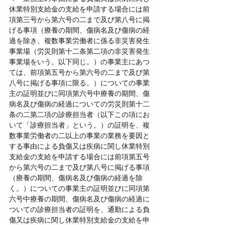
休業特別支給金の支給を申請する場合には前
項第三号から第六号の二まで及び第八号に掲
げる事項（療養の期間、傷病名及び傷病の経
過を除き、複数事業労働者に係る非災害発生
事業場（労災則第十二条第二項の非災害発生
事業場をいう。以下同じ。）の事業主にあつ
ては、前項第五号から第六号の二まで及び第
八号に掲げる事項に限る。）についての事業
主の証明並びに同項第六号中療養の期間、傷
病名及び傷病の経過についての労災則第十二
条の二第二項の診療担当者（以下この項にお
いて「診療担当者」という。）の証明を、複
数事業労働者の二以上の事業の業務を要因と
する事由による負傷又は疾病に関し休業特別
支給金の支給を申請する場合には前項第五号
から第六号の二まで及び第八号に掲げる事項
（療養の期間、傷病名及び傷病の経過を除
く。）についての事業主の証明並びに同項第
六号中療養の期間、傷病名及び傷病の経過に
ついての診療担当者の証明を、通勤による負
傷又は疾病に関し休業特別支給金の支給を申