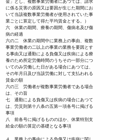
金」とし、複数事業労働者にあつては、請求
に係る災害の原因又は要因が生じた期間にお
いて当該複数事業労働者が使用されていた事
業ごとに算定して得た平均賃金とする。）
六　休業の期間、療養の期間、傷病名及び傷
病の経過
六の二　休業の期間中に業務上の事由、複数
事業労働者の二以上の事業の業務を要因とす
る事由又は通勤による負傷又は疾病による療
養のため所定労働時間のうちその一部分につ
いてのみ労働した日がある場合にあつては、
その年月日及び当該労働に対して支払われる
賃金の額
六の三　労働者が複数事業労働者である場合
は、その旨
七　通勤による負傷又は疾病の場合にあつて
は、労災則第十八条の五第一項各号に掲げる
事項
八　前各号に掲げるもののほか、休業特別支
給金の額の算定の基礎となる事項
４　業務上の事由による負傷又は疾病に関し