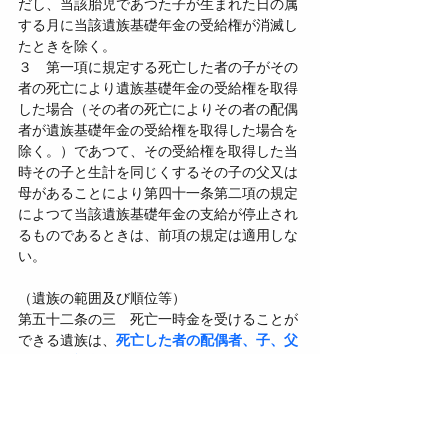
だし、当該胎児であつた子が生まれた日の属
する月に当該遺族基礎年金の受給権が消滅し
たときを除く。
３　第一項に規定する死亡した者の子がその
者の死亡により遺族基礎年金の受給権を取得
した場合（その者の死亡によりその者の配偶
者が遺族基礎年金の受給権を取得した場合を
除く。）であつて、その受給権を取得した当
時その子と生計を同じくするその子の父又は
母があることにより第四十一条第二項の規定
によつて当該遺族基礎年金の支給が停止され
るものであるときは、前項の規定は適用しな
い。
（遺族の範囲及び順位等）
第五十二条の三　死亡一時金を受けることが
できる遺族は、
死亡した者の配偶者、子、父
母、孫、祖父母又は兄弟姉妹
であつて、その
者の死亡の当時その者と生計を同じくしてい
たものとする。ただし、前条第三項の規定に
該当する場合において支給する死亡一時金を
受けることができる遺族は、死亡した者の配