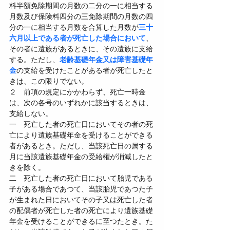
料半額免除期間の月数の二分の一に相当する
月数及び保険料四分の三免除期間の月数の四
分の一に相当する月数を合算した月数が
三十
六月以上である者が死亡した場合において
、
その者に遺族があるときに、その遺族に支給
する。ただし、
老齢基礎年金又は障害基礎年
金
の支給を受けたことがある者が死亡したと
きは、この限りでない。
２　前項の規定にかかわらず、死亡一時金
は、次の各号のいずれかに該当するときは、
支給しない。
一　死亡した者の死亡日においてその者の死
亡により遺族基礎年金を受けることができる
者があるとき。ただし、当該死亡日の属する
月に当該遺族基礎年金の受給権が消滅したと
きを除く。
二　死亡した者の死亡日において胎児である
子がある場合であつて、当該胎児であつた子
が生まれた日においてその子又は死亡した者
の配偶者が死亡した者の死亡により遺族基礎
年金を受けることができるに至つたとき。た