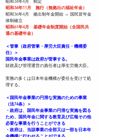
昭和34年4月　制定  
昭和34年11月　施行（無拠出の福祉年金）  
昭和36年4月　拠出制年金開始 → 国民皆年金
体制確立  
昭和61年4月　基礎年金制度開始（全国民共
通の基礎年金）
＜管掌（政府管掌・厚労大臣責任・機構委
任）＞
国民年金事業は政府が管掌する。  
財政及び管理運営の責任者は厚生労働大臣。 
実務の多くは日本年金機構が委任を受けて処
理する。  
＜国民年金事業の円滑な実施のための事業
（法74条）＞
・政府は、国民年金事業の円滑な実施を図る
ため、国民年金に関する教育及び広報その他
必要な事業を行うことができる
・政府は、当該事業の全部又は一部を日本年
金機構に行わせることができる