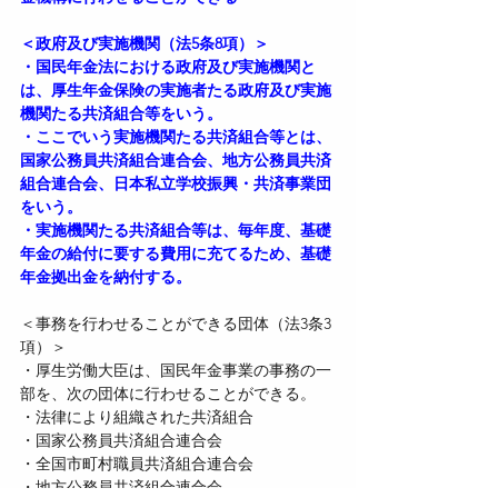
＜政府及び実施機関（法5条8項）＞
・国民年金法における政府及び実施機関と
は、厚生年金保険の実施者たる政府及び実施
機関たる共済組合等をいう。
・ここでいう実施機関たる共済組合等とは、
国家公務員共済組合連合会、地方公務員共済
組合連合会、日本私立学校振興・共済事業団
をいう。
・実施機関たる共済組合等は、毎年度、基礎
年金の給付に要する費用に充てるため、基礎
年金拠出金を納付する。
＜事務を行わせることができる団体（法3条3
項）＞
・厚生労働大臣は、国民年金事業の事務の一
部を、次の団体に行わせることができる。
・法律により組織された共済組合
・国家公務員共済組合連合会
・全国市町村職員共済組合連合会
・地方公務員共済組合連合会