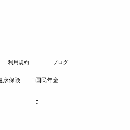
利用規約
ブログ
健康保険
□国民年金
労働安全衛生法
民年金法
●厚生年金法