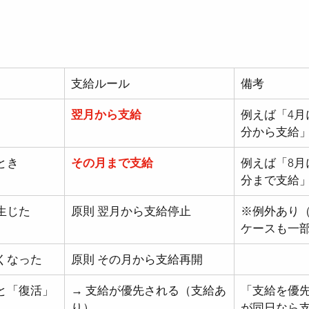
者医療確保法
●国民健康保険法
●児童手当
支給ルール
備考
●確定拠出年金法
●社会保険労務士法
●
翌月から支給
例えば「4月
分から支給
時間設定改善法
●男女雇用機会均等法
●育
とき
その月まで支給
例えば「8月
分まで支給
生じた
原則 翌月から支給停止
※例外あり
ケースも一
くなった
原則 その月から支給再開
と「復活」
→ 支給が優先される（支給あ
「支給を優
り）
が同日なら