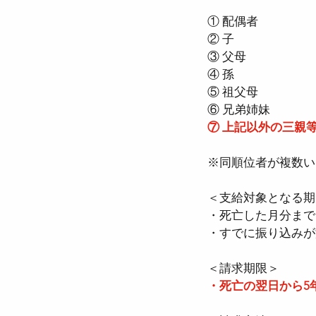
① 配偶者  
② 子  
③ 父母  
④ 孫  
⑤ 祖父母  
⑥ 兄弟姉妹  
⑦ 上記以外の三親
※同順位者が複数い
＜支給対象となる期間
・死亡した月分まで
・すでに振り込みが
＜請求期限＞  
・死亡の翌日から5