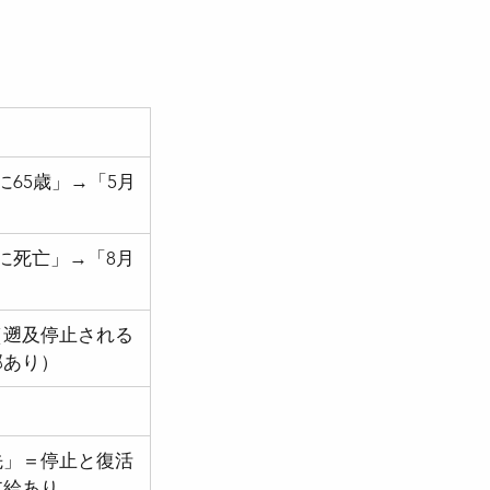
法
労働契約法
に65歳」→「5月
」
児介護休業法
に死亡」→「8月
」
（遡及停止される
部あり）
先」＝停止と復活
支給あり