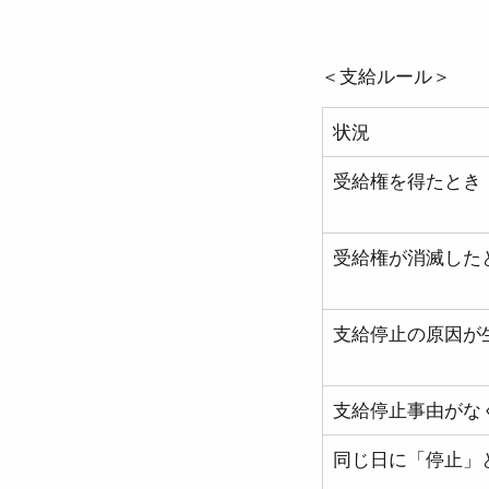
●介護保険法
●高齢
＜支給ルール＞
状況
●確定給付企業年金法
受給権を得たとき
●労働組合法
●労働
受給権が消滅した
支給停止の原因が
支給停止事由がな
同じ日に「停止」