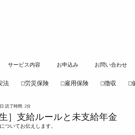
サービス内容
お申込み
お問い合わせ
安法
□労災保険
□雇用保険
□徴収
□
0日
読了時間: 2分
般常識
□社保一般常識
●労働基準法
●
生］支給ルールと未支給年金
についてお伝えします。
徴収法
●雇用保険法
●健康保険法
●国