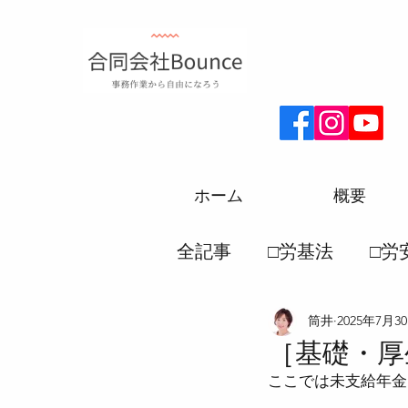
ホーム
概要
全記事
□労基法
□労
筒井
2025年7月3
□厚生年金
□労務一
［基礎・厚
ここでは未支給年金
●労働災害保険法
●