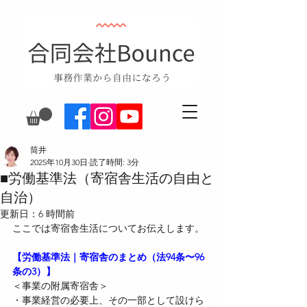
筒井
2025年10月30日
読了時間: 3分
■労働基準法（寄宿舎生活の自由と
自治）
更新日：
6 時間前
ここでは寄宿舎生活についてお伝えします。
【労働基準法｜寄宿舎のまとめ（法94条〜96
条の3）】
＜事業の附属寄宿舎＞
・事業経営の必要上、その一部として設けら