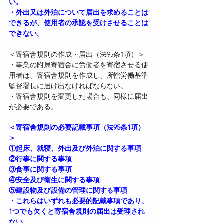
い。
・外出又は外泊について届出を求めることは
できるが、使用者の承認を受けさせることは
できない。
＜寄宿舎規則の作成・届出（法95条1項）＞
・事業の附属寄宿舎に労働者を寄宿させる使
用者は、寄宿舎規則を作成し、所轄労働基準
監督署長に届け出なければならない。
・寄宿舎規則を変更した場合も、同様に届出
が必要である。
＜寄宿舎規則の必要記載事項（法95条1項）
＞
①起床、就寝、外出及び外泊に関する事項
②行事に関する事項
③食事に関する事項
④安全及び衛生に関する事項
⑤建設物及び設備の管理に関する事項
・これらはいずれも必要的記載事項であり、
1つでも欠くと寄宿舎規則の届出は受理され
ない。