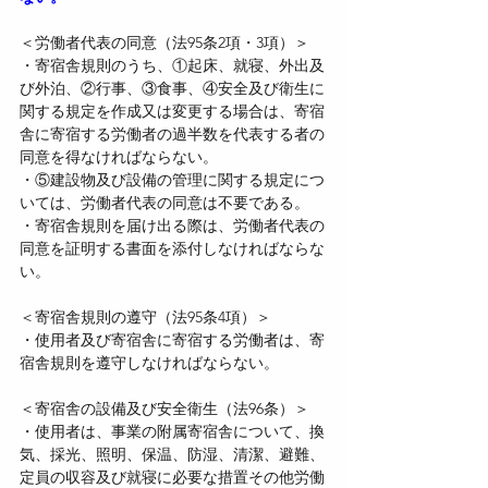
＜労働者代表の同意（法95条2項・3項）＞
・寄宿舎規則のうち、①起床、就寝、外出及
び外泊、②行事、③食事、④安全及び衛生に
関する規定を作成又は変更する場合は、寄宿
舎に寄宿する労働者の過半数を代表する者の
同意を得なければならない。
・⑤建設物及び設備の管理に関する規定につ
いては、労働者代表の同意は不要である。
・寄宿舎規則を届け出る際は、労働者代表の
同意を証明する書面を添付しなければならな
い。
＜寄宿舎規則の遵守（法95条4項）＞
・使用者及び寄宿舎に寄宿する労働者は、寄
宿舎規則を遵守しなければならない。
＜寄宿舎の設備及び安全衛生（法96条）＞
・使用者は、事業の附属寄宿舎について、換
気、採光、照明、保温、防湿、清潔、避難、
定員の収容及び就寝に必要な措置その他労働