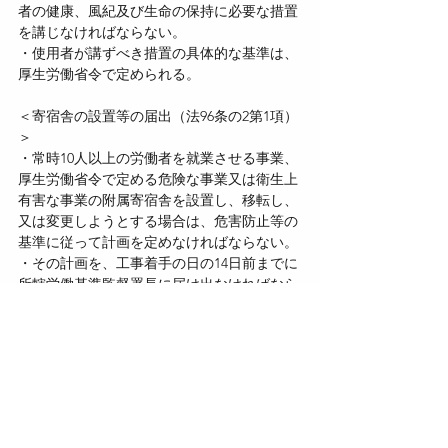
者の健康、風紀及び生命の保持に必要な措置
を講じなければならない。
・使用者が講ずべき措置の具体的な基準は、
厚生労働省令で定められる。
＜寄宿舎の設置等の届出（法96条の2第1項）
＞
・常時10人以上の労働者を就業させる事業、
厚生労働省令で定める危険な事業又は衛生上
有害な事業の附属寄宿舎を設置し、移転し、
又は変更しようとする場合は、危害防止等の
基準に従って計画を定めなければならない。
・その計画を、工事着手の日の14日前までに
所轄労働基準監督署長に届け出なければなら
ない。
＜工事の差止め・計画変更命令（法96条の2
第2項）＞
・行政官庁は、労働者の安全及び衛生に必要
であると認める場合、工事の着手を差し止
め、又は計画の変更を命ずることができる。