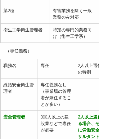
第2種
有害業務を除く一般
業務のみ対応
衛生工学衛生管理者
特定の専門的業務向
け（衛生工学系）
（専任義務）
職務名
専任
2人以上選任時
の特例
総括安全衛生管
専任義務なし
―
理者
（事業場の管理
者が兼任するこ
とが多い）
安全管理者
300人以上の建
2人以上選任す
設業などで専任
る場合、その中
が必要
に労働安全コン
サルタントがい