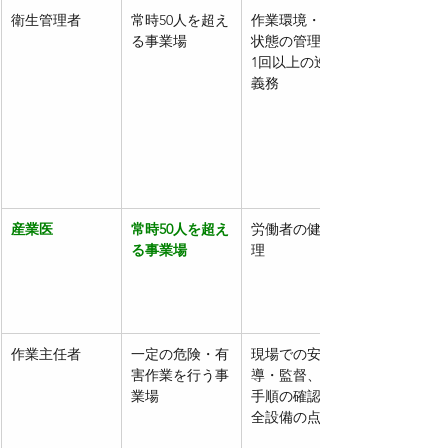
衛生管理者
常時50人を超え
作業環境・衛生
る事業場
状態の管理、週
1回以上の巡視
義務
産業医
常時50人を超え
労働者の健康管
る事業場
理
作業主任者
一定の危険・有
現場での安全指
害作業を行う事
導・監督、作業
業場
手順の確認、安
全設備の点検