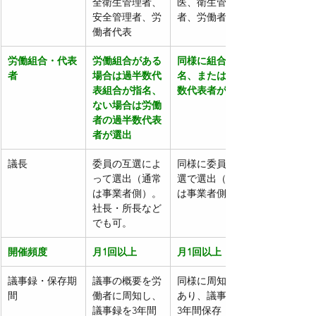
全衛生管理者、
医、衛生管理
安全管理者、労
者、労働者代表
働者代表
労働組合・代表
労働組合がある
同様に組合が指
者
場合は過半数代
名、または過半
表組合が指名、
数代表者が選出
ない場合は労働
者の過半数代表
者が選出
議長
委員の互選によ
同様に委員の互
って選出（通常
選で選出（通常
は事業者側）。
は事業者側）。
社長・所長など
でも可。
開催頻度
月1回以上
月1回以上
議事録・保存期
議事の概要を労
同様に周知義務
間
働者に周知し、
あり、議事録を
議事録を3年間
3年間保存