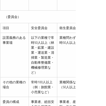
（委員会）
項目
安全委員会
衛生委員会
設置義務のある
以下の業種で常
業種問わず、常
事業場
時50人以上（林
時50人以上
業・鉱業・建設
業・運送業・清
掃業・製造業・
自動車整備業・
機械修理業な
ど）
その他の業種の
常時100人以上
業種関係なし
場合
（例：旅館業・
（50人以上）
小売業など）
委員の構成
事業者、総括安
事業者、産業