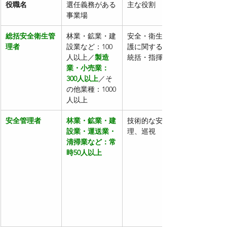
役職名
選任義務がある
主な役割
事業場
総括安全衛生管
林業・鉱業・建
安全・衛生・救
理者
設業など：100
護に関する者を
人以上／
製造
統括・指揮
業・小売業：
300人以上
／そ
の他業種：1000
人以上
安全管理者
林業・鉱業・建
技術的な安全管
設業・運送業・
理、巡視
清掃業など：常
時50人以上