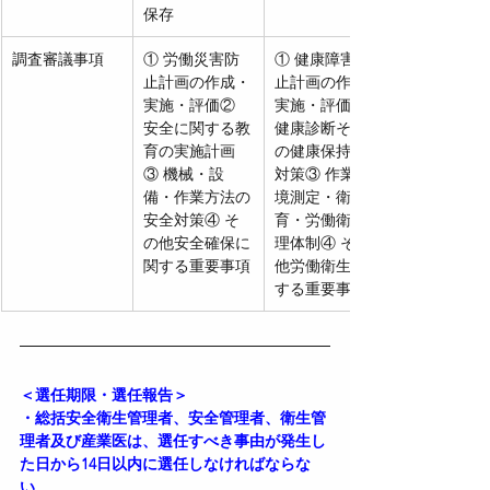
保存
調査審議事項
① 労働災害防
① 健康障害防
止計画の作成・
止計画の作成・
実施・評価② 
実施・評価② 
安全に関する教
健康診断その他
育の実施計画
の健康保持増進
③ 機械・設
対策③ 作業環
備・作業方法の
境測定・衛生教
安全対策④ そ
育・労働衛生管
の他安全確保に
理体制④ その
関する重要事項
他労働衛生に関
する重要事項
＜選任期限・選任報告＞
・総括安全衛生管理者、安全管理者、衛生管
理者及び産業医は、選任すべき事由が発生し
た日から14日以内に選任しなければならな
い。