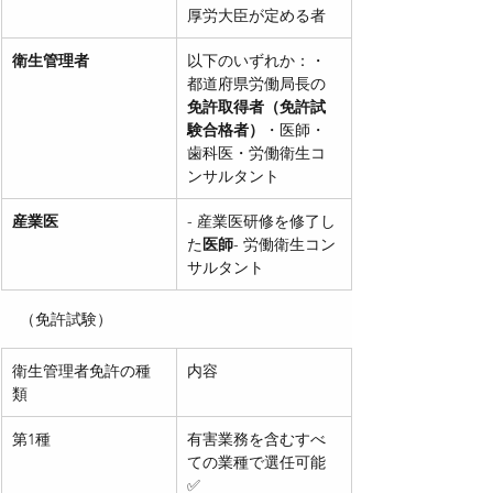
厚労大臣が定める者
衛生管理者
以下のいずれか：・
都道府県労働局長の
免許取得者（免許試
験合格者）
・医師・
歯科医・労働衛生コ
ンサルタント
産業医
- 産業医研修を修了し
た
医師
- 労働衛生コン
サルタント
（免許試験）
衛生管理者免許の種
内容
類
第1種
有害業務を含むすべ
ての業種で選任可能 
✅