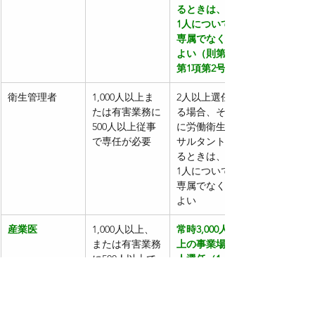
るときは、その
1人については
専属でなくても
よい（則第4条
第1項第2号）
衛生管理者
1,000人以上ま
2人以上選任す
たは有害業務に
る場合、その中
500人以上従事
に労働衛生コン
で専任が必要
サルタントがい
るときは、その
1人については
専属でなくても
よい
産業医
1,000人以上、
常時3,000人以
または有害業務
上の事業場で2
に500人以上で
人選任（1人専
専任が必要
任、もう1人は
兼任可）