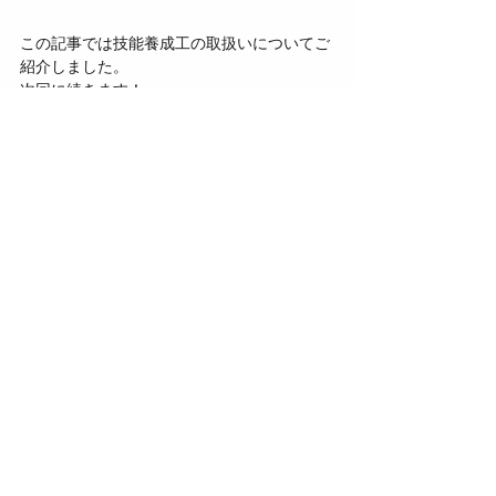
この記事では技能養成工の取扱いについてご
紹介しました。
次回に続きます！
合同会社Bounce
103-0027
東京都中央区日本橋２丁目２番３号 RISHEビル UCF４０２
✉
info@bounce-service.com
営業時間：平日 10:00～17:00
２０１９年設立 法人番号5010003030195
©2023 合同会社Bounce。Wix.com で作成されました。