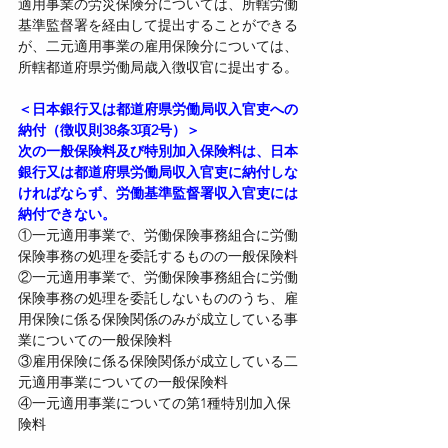
適用事業の労災保険分については、所轄労働
基準監督署を経由して提出することができる
が、二元適用事業の雇用保険分については、
所轄都道府県労働局歳入徴収官に提出する。
＜日本銀行又は都道府県労働局収入官吏への
納付（徴収則38条3項2号）＞
次の一般保険料及び特別加入保険料は、日本
銀行又は都道府県労働局収入官吏に納付しな
ければならず、労働基準監督署収入官吏には
納付できない。
①一元適用事業で、労働保険事務組合に労働
保険事務の処理を委託するものの一般保険料
②一元適用事業で、労働保険事務組合に労働
保険事務の処理を委託しないもののうち、雇
用保険に係る保険関係のみが成立している事
業についての一般保険料
③雇用保険に係る保険関係が成立している二
元適用事業についての一般保険料
④一元適用事業についての第1種特別加入保
険料