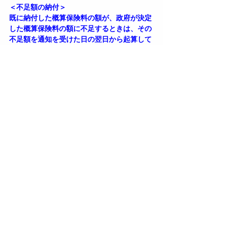
＜不足額の納付＞
既に納付した概算保険料の額が、政府が決定
した概算保険料の額に不足するときは、その
不足額を通知を受けた日の翌日から起算して
15日以内に納付しなければならない。
＜認定決定に係る通知方法（法15条3項・徴
収則38条4項）＞
概算保険料の認定決定に係る通知は、納入告
知書によっては行われない。
なお、認定決定された概算保険料の納付は、
納付書によって行う。
＜追徴金＞
概算保険料について認定決定が行われた場合
は、追徴金は徴収されない。
確定保険料について認定決定が行われた場合
は、原則として追徴金が徴収される。