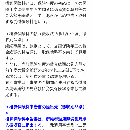
概算保険料とは、保険年度の初めに、その保
険年度に使用する労働者に係る賃金総額等の
見込額を基礎として、あらかじめ申告・納付
する労働保険料をいう。
＜概算保険料の額（徴収法15条1項・2項、徴
収則24条）＞
継続事業は、原則として、当該保険年度の賃
金総額の見込額に一般保険料率を乗じて算定
する。
ただし、当該保険年度の賃金総額の見込額が
前年度の賃金総額の2分の1以上2倍以下であ
る場合は、前年度の賃金総額を用いる。
有期事業は、事業の全期間に使用する労働者
の賃金総額の見込額に労災保険率を乗じて算
定する。
＜概算保険料申告書の提出先（徴収則38条）
＞
概算保険料申告書は、所轄都道府県労働局歳
入徴収官に提出する。
一元適用事業及び二元