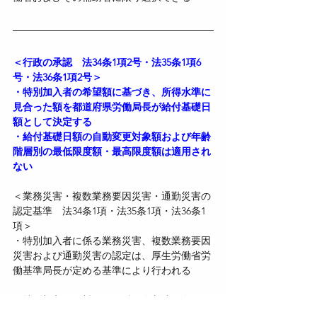
＜行政の承認　法34条1項2号・法35条1項6
号・法36条1項2号＞
・特別加入者の希望額に基づき、所得水準に
見合った額を都道府県労働局長が給付基礎日
額として決定する
・給付基礎日額の自動変更対象額および年齢
階層別の最低限度額・最高限度額は適用され
ない
＜業務災害・複数業務要因災害・通勤災害の
認定基準　法34条1項・法35条1項・法36条1
項＞
・特別加入者に係る業務災害、複数業務要因
災害および通勤災害の認定は、厚生労働省労
働基準局長が定める基準により行われる
＜特別加入保険料との関係　徴収法13条・14
条＞