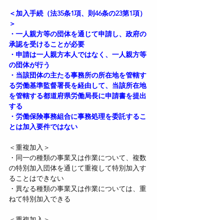
＜加入手続（法35条1項、則46条の23第1項）
＞
・一人親方等の団体を通じて申請し、政府の
承認を受けることが必要
・申請は一人親方本人ではなく、一人親方等
の団体が行う
・当該団体の主たる事務所の所在地を管轄す
る労働基準監督署長を経由して、当該所在地
を管轄する都道府県労働局長に申請書を提出
する
・労働保険事務組合に事務処理を委託するこ
とは加入要件ではない
＜重複加入＞
・同一の種類の事業又は作業について、複数
の特別加入団体を通じて重複して特別加入す
ることはできない
・異なる種類の事業又は作業については、重
ねて特別加入できる
＜重複加入＞