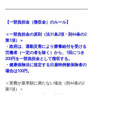
【一部負担金（徴収金）のルール】
＜一部負担金の原則（法31条2項・則44条の2
第1項）＞
・政府は、通勤災害により療養給付を受ける
労働者（一定の者を除く）から、1回につき
200円を一部負担金として徴収する。
・健康保険法に規定する日雇特例被保険者の
場合は100円。
＜実費が基準額に満たない場合（則44条の2
第1項）＞
・現に療養に要した費用の実費額が200円
（又は100円）未満のときは、実費額のみ徴
収する。
＜一部負担金を徴収しない者（法31条2項・
則44条の2第2項）＞