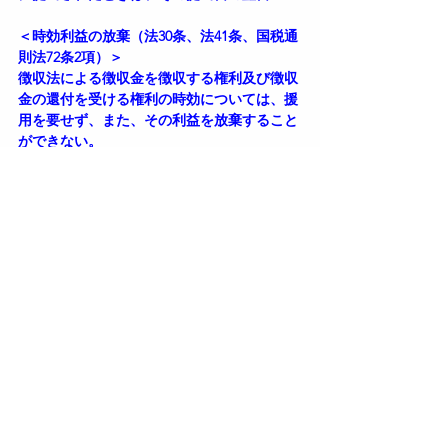
＜時効利益の放棄（法30条、法41条、国税通
則法72条2項）＞
徴収法による徴収金を徴収する権利及び徴収
金の還付を受ける権利の時効については、援
用を要せず、また、その利益を放棄すること
ができない。
したがって、納付義務者が時効利益を放棄し
て納付する意思を示した場合であっても、政
府は時効により消滅した徴収金を徴収するこ
とはできない。
＜書類の保存期間　徴収法施行規則72条＞
事業主若しくは事業主であった者又は労働保
険事務組合若しくは労働保険事務組合であっ
た団体は、徴収法又は徴収法施行規則による
書類を、その完結の日から3年間保存しなけ
ればならない。
ただし、雇用保険被保険者関係届出事務等処