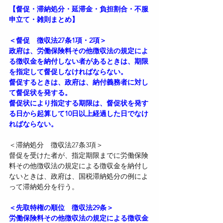
【督促・滞納処分・延滞金・負担割合・不服
申立て・雑則まとめ】
＜督促　徴収法27条1項・2項＞
政府は、労働保険料その他徴収法の規定によ
る徴収金を納付しない者があるときは、期限
を指定して督促しなければならない。
督促するときは、政府は、納付義務者に対し
て督促状を発する。
督促状により指定する期限は、督促状を発す
る日から起算して10日以上経過した日でなけ
ればならない。
＜滞納処分　徴収法27条3項＞
督促を受けた者が、指定期限までに労働保険
料その他徴収法の規定による徴収金を納付し
ないときは、政府は、国税滞納処分の例によ
って滞納処分を行う。
＜先取特権の順位　徴収法29条＞
労働保険料その他徴収法の規定による徴収金