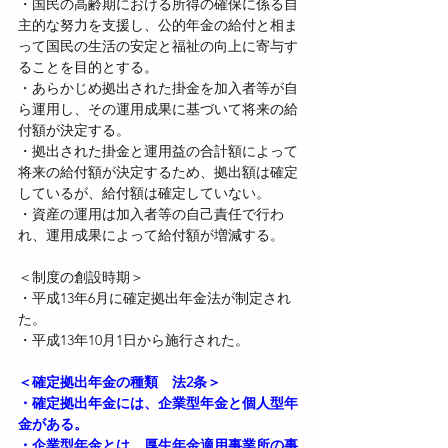
・国民の高齢期における所得の確保に係る自
主的な努力を支援し、公的年金の給付と相ま
って国民の生活の安定と福祉の向上に寄与す
ることを目的とする。
・あらかじめ拠出された掛金を加入者等が自
ら運用し、その運用成果に基づいて将来の給
付額が決定する。
・拠出された掛金と運用益の合計額によって
将来の給付額が決定するため、拠出額は確定
しているが、給付額は確定していない。
・資産の運用は加入者等の自己責任で行わ
れ、運用成果によって給付額が増減する。
＜制度の創設時期＞
・平成13年6月に確定拠出年金法が制定され
た。
・平成13年10月1日から施行された。
＜確定拠出年金の種類　法2条＞
・確定拠出年金には、企業型年金と個人型年
金がある。
・企業型年金とは、厚生年金適用事業所の事