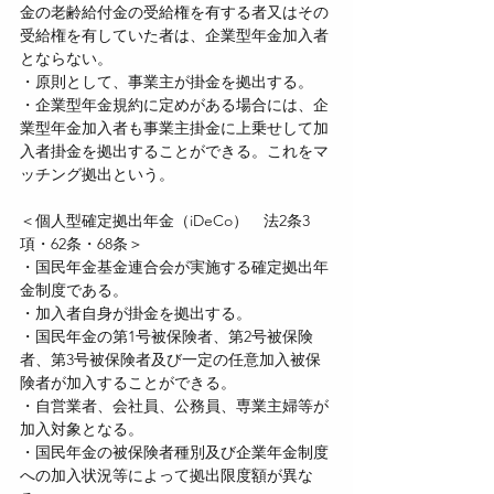
金の老齢給付金の受給権を有する者又はその
受給権を有していた者は、企業型年金加入者
とならない。
・原則として、事業主が掛金を拠出する。
・企業型年金規約に定めがある場合には、企
業型年金加入者も事業主掛金に上乗せして加
入者掛金を拠出することができる。これをマ
ッチング拠出という。
＜個人型確定拠出年金（iDeCo）　法2条3
項・62条・68条＞
・国民年金基金連合会が実施する確定拠出年
金制度である。
・加入者自身が掛金を拠出する。
・国民年金の第1号被保険者、第2号被保険
者、第3号被保険者及び一定の任意加入被保
険者が加入することができる。
・自営業者、会社員、公務員、専業主婦等が
加入対象となる。
・国民年金の被保険者種別及び企業年金制度
への加入状況等によって拠出限度額が異な