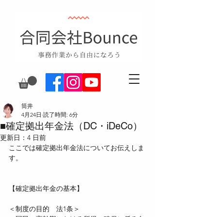
筒井
4月24日
読了時間: 6分
■確定拠出年金法（DC・iDeCo）
更新日：
4 日前
ここでは確定拠出年金法についてお伝えしま
す。
【確定拠出年金の基本】
＜制度の目的　法1条＞