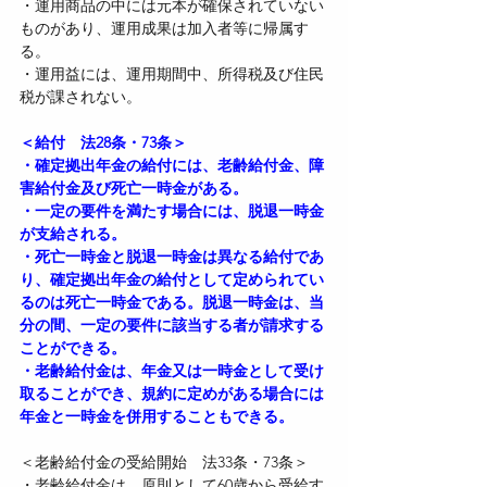
・運用商品の中には元本が確保されていない
ものがあり、運用成果は加入者等に帰属す
る。
・運用益には、運用期間中、所得税及び住民
税が課されない。
＜給付　法28条・73条＞
・確定拠出年金の給付には、老齢給付金、障
害給付金及び死亡一時金がある。
・一定の要件を満たす場合には、脱退一時金
が支給される。
・死亡一時金と脱退一時金は異なる給付であ
り、確定拠出年金の給付として定められてい
るのは死亡一時金である。脱退一時金は、当
分の間、一定の要件に該当する者が請求する
ことができる。
・老齢給付金は、年金又は一時金として受け
取ることができ、規約に定めがある場合には
年金と一時金を併用することもできる。
＜老齢給付金の受給開始　法33条・73条＞
・老齢給付金は、原則として60歳から受給す