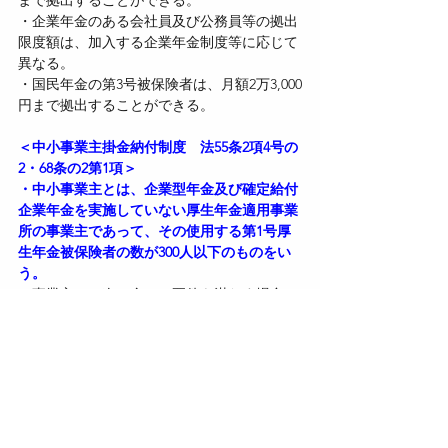
・企業年金のある会社員及び公務員等の拠出
限度額は、加入する企業年金制度等に応じて
異なる。
・国民年金の第3号被保険者は、月額2万3,000
円まで拠出することができる。
＜中小事業主掛金納付制度　法55条2項4号の
2・68条の2第1項＞
・中小事業主とは、企業型年金及び確定給付
企業年金を実施していない厚生年金適用事業
所の事業主であって、その使用する第1号厚
生年金被保険者の数が300人以下のものをい
う。
・事業主は、次の全ての要件を満たす場合に
は、その使用する個人型年金加入者に係る掛
金に上乗せして、中小事業主掛金を拠出する
ことができる。
①事業主が中小事業主であること。
②その使用する第1号厚生年金被保険者であ
る個人型年金加入者に係る掛金であること。
③当該第1号厚生年金被保険者の過半数で組