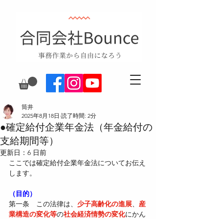
筒井
2025年8月18日
読了時間: 2分
●確定給付企業年金法（年金給付の
支給期間等）
更新日：
6 日前
ここでは
確定給付企業年金法
についてお伝え
します。
（目的）
第一条　この法律は、
少子高齢化の進展
、
産
業構造の変化等
の
社会経済情勢の変化
にかん