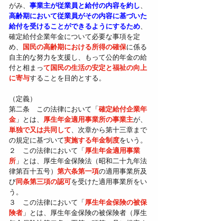
がみ、
事業主が従業員と給付の内容を約し
、
高齢期において
従業員がその内容に基づいた
給付
を受けることができるようにするため
、
確定給付企業年金について必要な事項を定
め、
国民の高齢期における所得の確保
に係る
自主的な努力を支援し、もって公的年金の給
付と相まっ
て国民の生活の安定と福祉の向上
に寄与
することを目的とする。
（定義）
第二条　この法律において「
確定給付企業年
金
」とは、
厚生年金適用事業所の事業主
が、
単独で又は共同して
、次章から第十三章まで
の規定に基づいて
実施する年金制度
をいう。
２　この法律において「
厚生年金適用事業
所
」とは、厚生年金保険法（昭和二十九年法
律第百十五号）
第六条第一項
の適用事業所及
び
同条第三項の認可
を受けた適用事業所をい
う。
３　この法律において「
厚生年金保険の被保
険者
」とは、厚生年金保険の被保険者（厚生