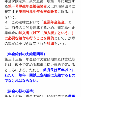
年金保険法第二条の五第一項第一号に規定す
る
第一号厚生年金被保険者
又は同項第四号に
規定する
第四号厚生年金被保険者
に限る。）
をいう。
４　この法律において「
企業年金基金
」と
は、前条の目的を達成するため、確定給付企
業年金の
加入者（以下「加入者」という。）
に必要な給付を行うことを目的
として、次章
の規定に基づき設立された
社団
をいう。
（年金給付の支給期間等）
第三十三条　年金給付の支給期間及び支払期
月は、政令で定める基準に従い規約で定める
ところによる。ただし、
終身又は五年以上に
わたり
、
毎年一回以上定期的に支給するもの
でなければならない。
（掛金の額の基準）
第五十七条　掛金の額は、給付に要する
費用
の額の予想額及び予定運用収入の額に照ら
し
、厚生労働省令で定めるところにより、
将
来にわたって財政の均衡を保つ
ことができる