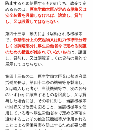
防止するため使用するもののうち、政令で定
めるものは、
厚生労働大臣が定める規格又は
安全装置を具備しなければ、譲渡し、貸与
し、又は設置してはならない
。
第四十三条　動力により駆動される機械等
で、
作動部分上の突起物又は動力伝導部分若
しくは調速部分に厚生労働省令で定める防護
のための措置が施されていないもの
は、譲渡
し、貸与し、又は譲渡若しくは貸与の目的で
展示してはならない。
第四十三条の二　厚生労働大臣又は都道府県
労働局長は、第四十二条の機械等を製造し、
又は輸入した者が、当該機械等で、次の各号
のいずれかに該当するものを譲渡し、又は貸
与した場合には、その者に対し、当該機械等
の回収又は改善を図ること、当該機械等を使
用している者へ厚生労働省令で定める事項を
通知することその他当該機械等が使用される
ことによる労働災害を防止するため必要な措