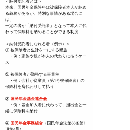
＜納付受託者とは＞  
本来、国民年金保険料は被保険者本人が納め
る義務があるが、特別な事情がある場合に
は、  
一定の者が「納付受託者」となって本人に代
わって保険料を納めることができる制度
＜納付受託者になれる者（例示）＞  
① 被保険者と生計を一にする親族  
　・例：家族や親が本人の代わりに払うケー
ス
② 被保険者が勤務する事業主  
　・例：会社が従業員（第1号被保険者）の
保険料を肩代わりして払う
③ 
国民年金基金連合会  
　・例：基金加入者に代わって、拠出金と一
緒に保険料を納付
④ 
国民年金事務組合
（国民年金法第88条第1
項第4号）  