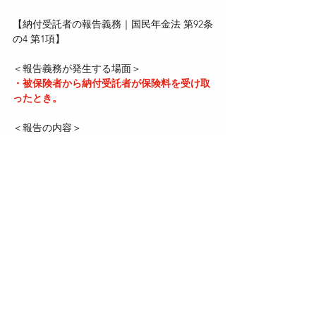
【納付受託者の報告義務｜国民年金法 第92条
の4 第1項】
＜報告義務が発生する場面＞
・被保険者から納付受託者が保険料を受け取
ったとき。
＜報告の内容＞
・以下の2点を厚生労働大臣に報告する必要
がある。
　・保険料を受け取った旨
　・受け取った年月日
＜報告の期限＞
・「遅滞なく」報告しなければならない（＝
できるだけ速やかに）。
＜報告の目的＞
・政府（厚生労働大臣）が、保険料の納付状
況や納付受託者の受領実績を把握し、