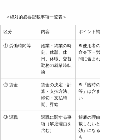
＜
絶対的必要記載事項一覧表
＞
区分
内容
ポイント補足
① 労働時間等
始業・終業の時
※使用者の指揮
刻、休憩、休
命令下＝労働時
日、休暇、交替
間に含まれる
勤務の就業時転
換
② 賃金
賃金の決定・計
※「臨時の賃金
算・支払方法、
等」は含まれな
締切・支払時
い
期、昇給
③ 退職
退職に関する事
解雇の理由を記
項（解雇理由を
載しないと「無
含む）
効」になること
も