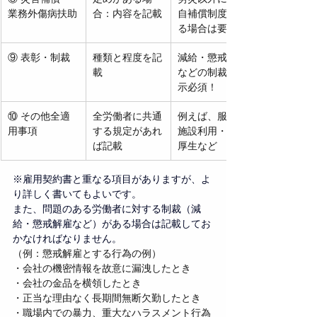
業務外傷病扶助
合：内容を記載
自補償制度があ
る場合は要記載
⑨ 表彰・制裁
種類と程度を記
減給・懲戒解雇
載
などの制裁は明
示必須！
⑩ その他全適
全労働者に共通
例えば、服装・
用事項
する規定があれ
施設利用・福利
ば記載
厚生など
※雇用契約書と重なる項目がありますが、よ
り詳しく書いてもよいです。
また、問題のある労働者に対する制裁（減
給・懲戒解雇など）がある場合は記載してお
かなければなりません。
（例：懲戒解雇とする行為の例）
・会社の機密情報を故意に漏洩したとき
・会社の金品を横領したとき
・正当な理由なく長期間無断欠勤したとき
・職場内での暴力、重大なハラスメント行為