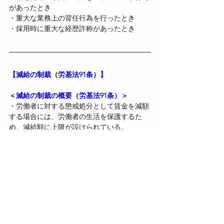
があったとき
・重大な業務上の背任行為を行ったとき
・採用時に重大な経歴詐称があったとき
【減給の制裁（労基法91条）】
＜減給の制裁の概要（労基法91条）＞
・労働者に対する懲戒処分として賃金を減額
する場合には、労働者の生活を保護するた
め、減給額に上限が設けられている。
・減給の制裁を行うには、あらかじめ就業規
則に制裁の種類及び程度を定めておかなけれ
ばならない。
＜1回の事案に対する減給限度（労基法91
条）＞
・1回の制裁事由について減給できる額は、
平均賃金の1日分の半額以下でなければなら
ない。