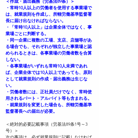
＜作成・届出義務（労基法89条）＞
・常時10人以上の労働者を使用する事業場で
は、就業規則を作成し、所轄労働基準監督署
長に届け出なければならない。
・「常時10人以上」は企業全体ではなく、事
業場ごとに判断する。
・同一企業に複数の工場、支店、店舗等があ
る場合でも、それぞれが独立した事業場と認
められるときは、各事業場の労働者数を合算
しない。
・各事業場がいずれも常時10人未満であれ
ば、企業全体では10人以上であっても、原則
として就業規則の作成・届出義務は生じな
い。
・労働者数には、正社員だけでなく、常時使
用されるパート・アルバイト等も含まれる。
・就業規則を変更した場合も、所轄労働基準
監督署長への届出が必要。
＜絶対的必要記載事項（労基法89条1号～3
号）＞
次の事項は、必ず就業規則に記載しなければ