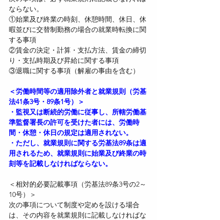
ならない。
①始業及び終業の時刻、休憩時間、休日、休
暇並びに交替制勤務の場合の就業時転換に関
する事項
②賃金の決定・計算・支払方法、賃金の締切
り・支払時期及び昇給に関する事項
③退職に関する事項（解雇の事由を含む）
＜労働時間等の適用除外者と就業規則（労基
法41条3号・89条1号）＞
・監視又は断続的労働に従事し、所轄労働基
準監督署長の許可を受けた者には、労働時
間・休憩・休日の規定は適用されない。
・ただし、就業規則に関する労基法89条は適
用されるため、就業規則に始業及び終業の時
刻等を記載しなければならない。
＜相対的必要記載事項（労基法89条3号の2～
10号）＞
次の事項について制度や定めを設ける場合
は、その内容を就業規則に記載しなければな