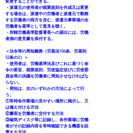
変更することができる。
・派遣元の使用者が就業規則を作成又は変更
する場合は、派遣中の労働者と派遣元で勤務
する労働者の両方を含む、派遣元事業場の全
労働者を基準として意見を聴く。
・所轄労働基準監督署長への届出には、労働
者側の意見書を添付する。
＜法令等の周知義務（労基法106条、労基則
52条の2）＞
・使用者は、労働基準法及びこれに基づく命
令の要旨、就業規則、労使協定並びに労使委
員会等の決議を労働者に周知させなければな
らない。
・周知は、次のいずれかの方法によって行
う。
①常時各作業場の見やすい場所に掲示し、又
は備え付ける方法
②書面を労働者に交付する方法
③磁気ディスク等に記録し、各作業場に労働
者がその記録内容を常時確認できる機器を設
置する方法