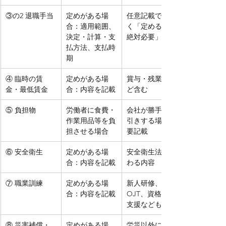
③の2 退職手当
定めがある場
任意記載ではな
合：適用範囲、
く「定めるなら
決定・計算・支
絶対必要」扱い
払方法、支払時
期
④ 臨時の賃
定めがある場
賞与・残業代な
金・最低賃金
合：内容を記載
ど含む
⑤ 負担物
労働者に食費・
会社が勝手に天
作業用品等を負
引きする場合も
担させる場合
要記載
⑥ 安全衛生
定めがある場
安全衛生法に関
合：内容を記載
わる内容
⑦ 職業訓練
定めがある場
新人研修、
合：内容を記載
OJT、資格取得
支援なども対象
⑧ 災害補償・
定めがある場
労災以外にも独