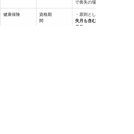
で喪失の場合）
健康保険　　　
資格期
・原則として
間　　　　　　
失月も含む（暦
月単
位）
雇用保険　　　
被保険者期間
・原則「
賃金支
（給付要件な
払基礎日数11日
ど）　　　
以上または80時
間以上
」が月単
位で1月とカウ
ント（※＝暦月
とは違う！）
労災保険　　　
制度の加入記録
・労災は個別の
には影響しな
事故ベースで給
い　　　
付決定、
期間の
考慮はなし