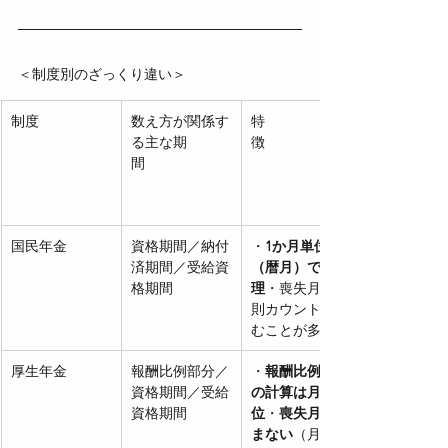
＜制度別のざっくり違い＞
制度　　　　
数え方が関係す
特
る主な期
徴　　　　　　
間　　　
国民年金　　　
資格期間／納付
・
1か月単位
済期間／受給資
（暦月）で管
格期間
理
・喪失月も原
則カウントに含
むことが多い
厚生年金　　　
報酬比例部分／
・
報酬比例部分
資格期間／受給
の計算は月単
資格期間
位
・
喪失月は含
まない
（月途中