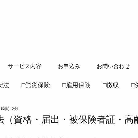
サービス内容
お申込み
お問い合わせ
安法
□労災保険
□雇用保険
□徴収
□
時間: 2分
般常識
□社保一般常識
●労働基準法
●
法（資格・届出・被保険者証・高
徴収法
●雇用保険法
●健康保険法
●国