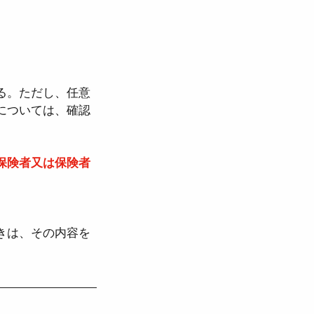
法
る。ただし、任意
労働契約法
については、確認
児介護休業法
保険者又は保険者
きは、その内容を