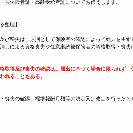
・被保険者証・高齢受給者証についてお伝えします。
者医療確保法
●国民健康保険法
●児童手当
る整理】
及び喪失は、原則として保険者の確認によって効力を生ず
●確定拠出年金法
●社会保険労務士法
●
消しによる資格喪失や任意継続被保険者の資格取得・喪失
時間設定改善法
●男女雇用機会均等法
●育
格取得及び喪失の確認は、届出に基づく場合に限られず、
われることもある。
・喪失の確認、標準報酬月額等の決定又は改定を行ったと