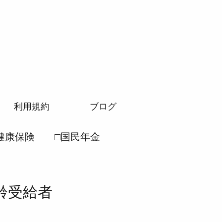
利用規約
ブログ
健康保険
□国民年金
労働安全衛生法
齢受給者
民年金法
●厚生年金法