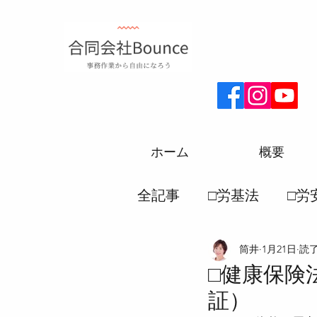
ホーム
概要
全記事
□労基法
□労
筒井
1月21日
読了
□厚生年金
□労務一
□健康保険
証）
●労働災害保険法
●