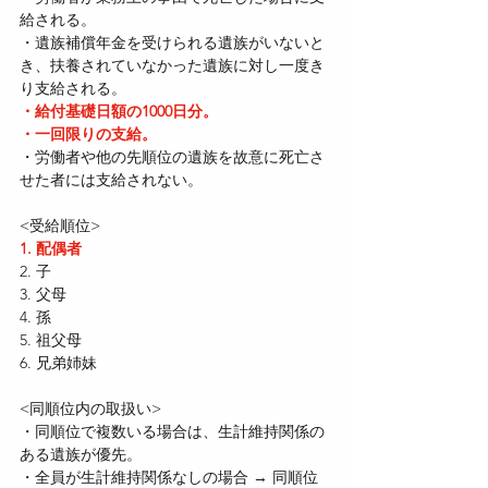
給される。
・遺族補償年金を受けられる遺族がいないと
き、扶養されていなかった遺族に対し一度き
り支給される。
・給付基礎日額の1000日分。
・一回限りの支給。
・労働者や他の先順位の遺族を故意に死亡さ
せた者には支給されない。
<受給順位>
1. 配偶者
2. 子
3. 父母
4. 孫
5. 祖父母
6. 兄弟姉妹
<同順位内の取扱い>
・同順位で複数いる場合は、生計維持関係の
ある遺族が優先。
・全員が生計維持関係なしの場合 → 同順位