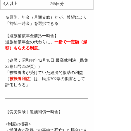
4人以上
245日分
※原則、年金（月額支給）だが、希望により
「前払一時金」を選択できる
【遺族補償年金前払一時金】
遺族補償年金の代わりに、
一括で一定額（減
額）もらえる制度
。
（参照：昭和44年12月18日 最高裁判決（民集
23巻13号2529頁））
「被扶養者が受けていた経済的援助の利益
（
被扶養利益
）は、民法709条の損害として
評価しうる」
【労災保険｜遺族補償一時金】
<制度の概要>
・労働者が業務上の事由で死亡した場合に支