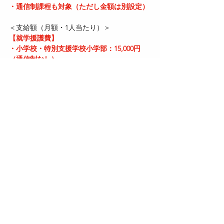
・通信制課程も対象（ただし金額は別設定）
＜支給額（月額・1人当たり）＞
【就学援護費】
・小学校・特別支援学校小学部：15,000円
（通信制なし）
・中学校・特別支援学校中学部：21,000円
（通信制18,000円）
・高等学校・特別支援学校高等部：20,000円
（通信制17,000円）
・大学等：39,000円（通信制30,000円）
＜注意点＞
・支給は労災保険の「就学援護費」として行
われ、障害年金や遺族年金とは別の給付
・支給対象となる学校・訓練校や費用の範囲
は政令・規則で細かく定められている
・一定の年齢制限や在学要件あり（例：大学
は原則4年間、職業訓練は必要期間）
＜根拠法令＞