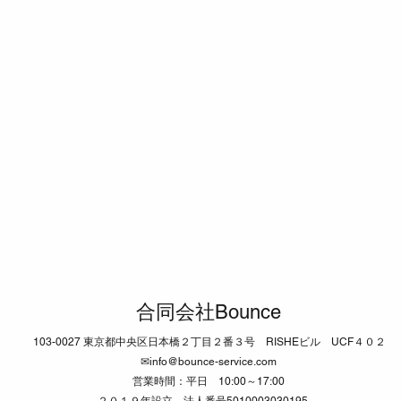
■国民年金法（第３号被保険
合同会社Bounce
者の届出）
103-0027 東京都中央区日本橋２丁目２番３号 RISHEビル UCF４０２
・
ここでは第３号被保険者の届出に
✉
info@bounce-service.com
ついてお伝えします。 【第3号被
営業時間：平日 10:00～17:00
保険者の届出】 ＜第3号被保険者