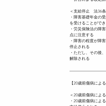
＜支給停止　法36
・障害基礎年金の受
を受けることができ
・労災保険法の障害
点に注意する
・障害の程度が障害
停止される
・ただし、その後、
解除される
【20歳前傷病によ
＜20歳前傷病による
・20歳前傷病によ