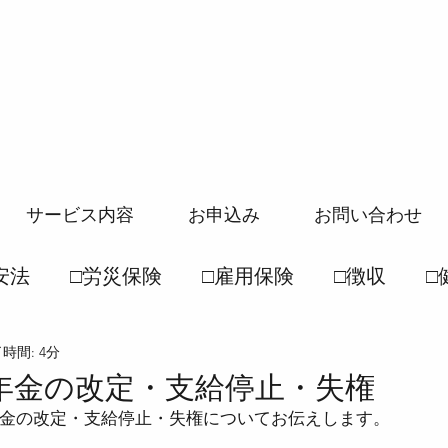
サービス内容
お申込み
お問い合わせ
安法
□労災保険
□雇用保険
□徴収
□
時間: 4分
般常識
□社保一般常識
●労働基準法
●
年金の改定・支給停止・失権
金の改定・支給停止・失権についてお伝えします。
徴収法
●雇用保険法
●健康保険法
●国