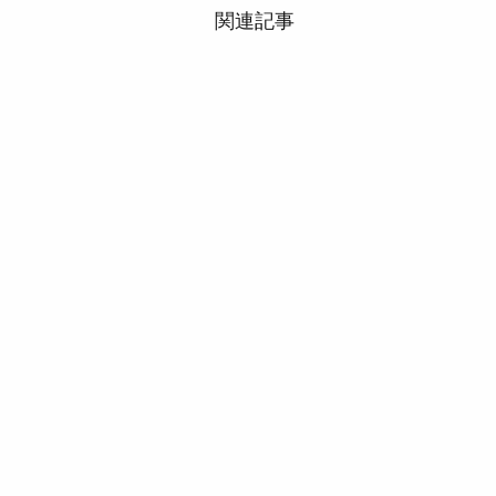
関連記事
■国民年金法（国民年金原
簿・障害届・死亡届）
ここでは国民年金原簿・障害届
死亡届についてお伝えします。
【国民年金原簿と受給権者の届