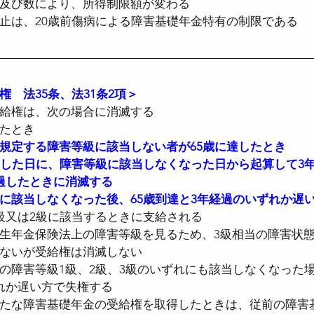
及び数により、所得制限額が変わる
止は、20歳前傷病による障害基礎年金特有の制限である
　法35条、法31条2項＞
給権は、次の場合に消滅する
たとき
規定する障害等級に該当しない者が65歳に達したとき
達した日に、障害等級に該当しなくなった日から起算して3
過したときに消滅する
に該当しなくなった後、65歳到達と3年経過のいずれか遅
級又は2級に該当するときに支給される
生年金保険法上の障害等級を見るため、3級相当の障害状
ないが受給権は消滅しない
の障害等級1級、2級、3級のいずれにも該当しなくなった場
れか遅い方で失権する
たな障害基礎年金の受給権を取得したときは、従前の障害