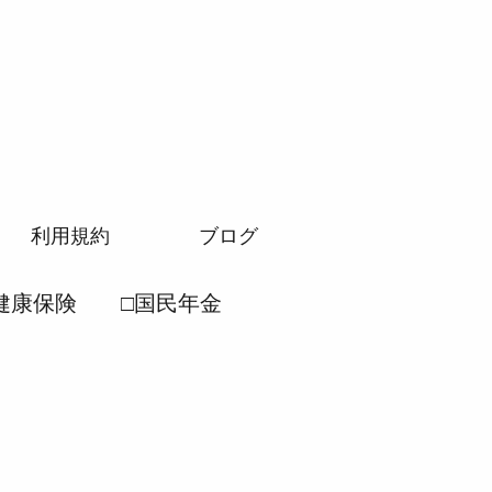
利用規約
ブログ
健康保険
□国民年金
労働安全衛生法
民年金法
●厚生年金法