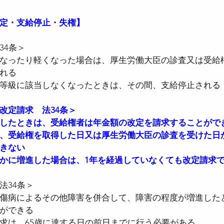
定・支給停止・失権】
者医療確保法
●国民健康保険法
●児童手当
34条＞
なったり軽くなった場合は、厚生労働大臣の診査又は受給
れる
●確定拠出年金法
●社会保険労務士法
●
等級に該当しなくなったときは、その間、支給停止される
改定請求　法34条＞
時間設定改善法
●男女雇用機会均等法
●育
したときは、受給権者は年金額の改定を請求することがで
、受給権を取得した日又は厚生労働大臣の診査を受けた日
きない
かに増進した場合は、1年を経過していなくても改定請求
法34条＞
傷病によるその他障害を併合して、障害の程度が増進した
ができる
求は、65歳に達する日の前日までに行う必要がある