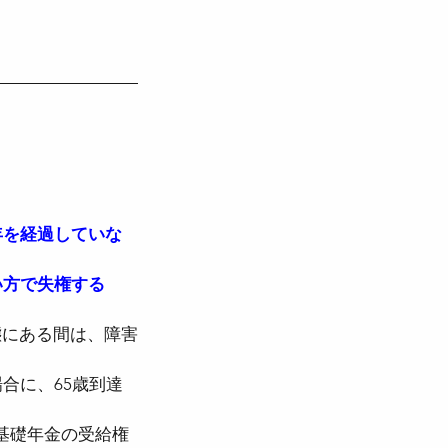
年を経過していな
い方で失権する
態にある間は、障害
合に、65歳到達
基礎年金の受給権