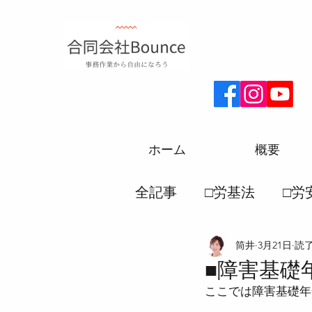
ホーム
概要
全記事
□労基法
□労
筒井
3月21日
読了
□厚生年金
□労務一
■障害基礎
ここでは障害基礎年
●労働災害保険法
●