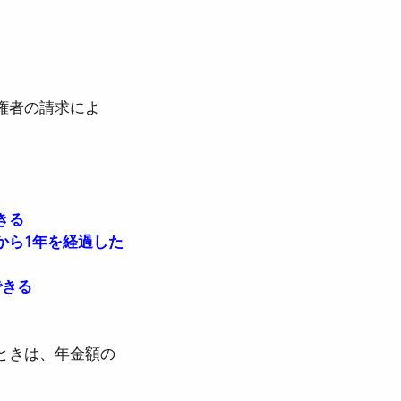
法
権者の請求によ
労働契約法
児介護休業法
きる
から1年を経過した
できる
ときは、年金額の