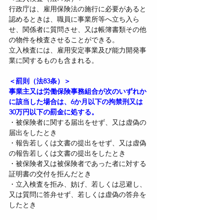
行政庁は、雇用保険法の施行に必要があると
認めるときは、職員に事業所等へ立ち入ら
せ、関係者に質問させ、又は帳簿書類その他
の物件を検査させることができる。
立入検査には、雇用安定事業及び能力開発事
業に関するものも含まれる。
＜罰則（法83条）＞
事業主又は労働保険事務組合が次のいずれか
に該当した場合は、6か月以下の拘禁刑又は
30万円以下の罰金に処する。
・被保険者に関する届出をせず、又は虚偽の
届出をしたとき
・報告若しくは文書の提出をせず、又は虚偽
の報告若しくは文書の提出をしたとき
・被保険者又は被保険者であった者に対する
証明書の交付を拒んだとき
・立入検査を拒み、妨げ、若しくは忌避し、
又は質問に答弁せず、若しくは虚偽の答弁を
したとき