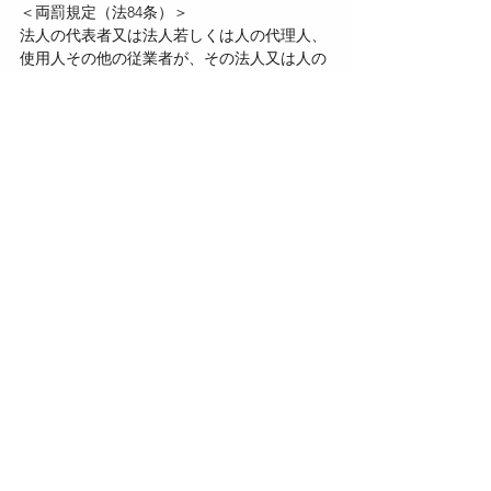
＜両罰規定（法84条）＞
法人の代表者又は法人若しくは人の代理人、
使用人その他の従業者が、その法人又は人の
業務に関して法83条の違反行為をした場合
は、行為者を罰するほか、その法人又は人に
対しても法83条の罰金刑を科する。
この記事では雑則等（雇用保険法）について
ご紹介しました。
次回に続きます！