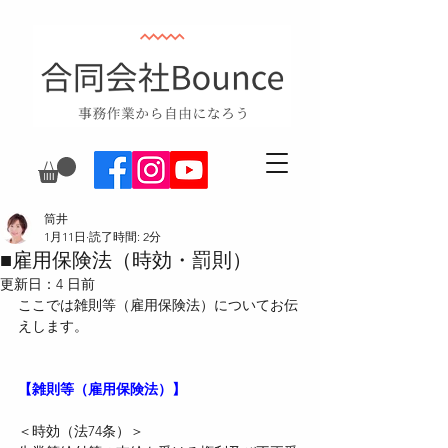
筒井
1月11日
読了時間: 2分
■雇用保険法（時効・罰則）
更新日：
4 日前
ここでは雑則等（雇用保険法）についてお伝
えします。
【雑則等（雇用保険法）】
＜時効（法74条）＞