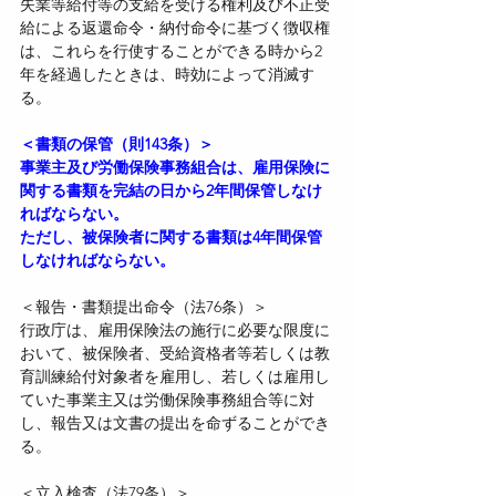
失業等給付等の支給を受ける権利及び不正受
給による返還命令・納付命令に基づく徴収権
は、これらを行使することができる時から2
年を経過したときは、時効によって消滅す
る。
＜書類の保管（則143条）＞
事業主及び労働保険事務組合は、雇用保険に
関する書類を完結の日から2年間保管しなけ
ればならない。
ただし、被保険者に関する書類は4年間保管
しなければならない。
＜報告・書類提出命令（法76条）＞
行政庁は、雇用保険法の施行に必要な限度に
おいて、被保険者、受給資格者等若しくは教
育訓練給付対象者を雇用し、若しくは雇用し
ていた事業主又は労働保険事務組合等に対
し、報告又は文書の提出を命ずることができ
る。
＜立入検査（法79条）＞