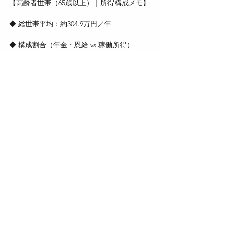
【高齢者世帯（65歳以上）｜所得構成メモ】
◆ 総世帯平均：約304.9万円／年
◆ 構成割合（年金・恩給 vs 稼働所得）
　・公的年金・恩給：約191.9万円 → 約
62.9%
　・稼働所得：約79.7万円 → 約26.1%
◆ 全世帯平均（比較）
　・稼働所得：約72.9%、年金・恩給：約
20.9%
◆ 年金のみで生活する世帯の割合：約41.7%
◆ 公的年金の占める割合が60%以上の高齢者
世帯：約75.0%
合同会社Bounce
103-0027
東京都中央区日本橋２丁目２番３号 RISHEビル UCF４０２
✉
info@bounce-service.com
営業時間：平日 10:00～17:00