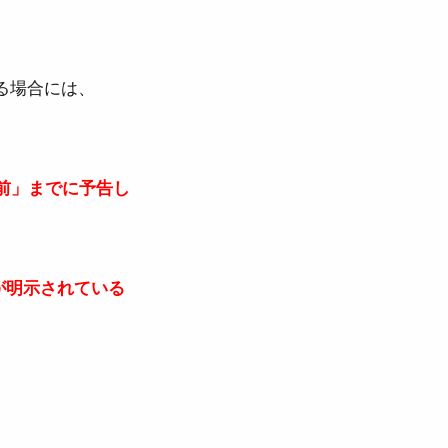
場合には、  
前」までに予告し
が明示されている