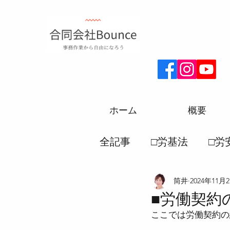
ホーム
概要
全記事
□労基法
□労
筒井
2024年11月
□厚生年金
□労務一
■労働契約
ここでは労働契約の
●労働災害保険法
●