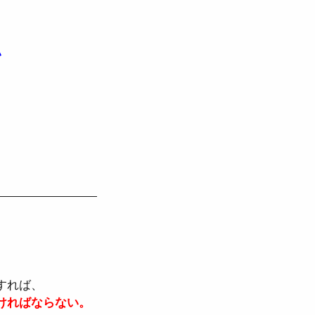
い
れば、  
ければならない。