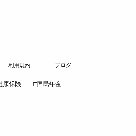
利用規約
ブログ
健康保険
□国民年金
労働安全衛生法
民年金法
●厚生年金法