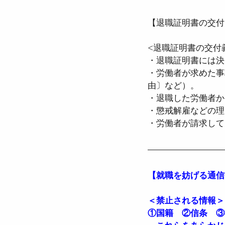
【退職証明書の交付
●介護保険法
●高齢
<退職証明書の交付
・退職証明書には決
・労働者が求めた事
●確定給付企業年金法
由〕など）。  
・退職した労働者か
・懲戒解雇などの理
●労働組合法
●労働
・労働者が請求して
【就職を妨げる通信
＜禁止される情報＞
①国籍　②信条　③