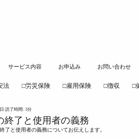
サービス内容
お申込み
お問い合わせ
安法
□労災保険
□雇用保険
□徴収
□
2日
読了時間: 3分
般常識
□社保一般常識
●労働基準法
●
の終了と使用者の義務
終了と使用者の義務についてお伝えします。
徴収法
●雇用保険法
●健康保険法
●国