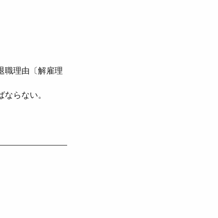
法
退職理由〔解雇理
労働契約法
ならない。  
児介護休業法