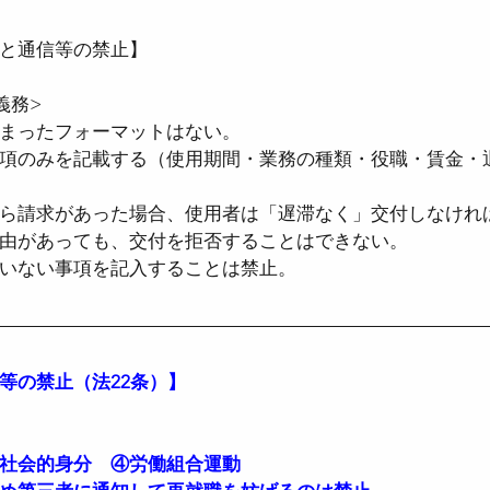
と通信等の禁止】
者医療確保法
●国民健康保険法
●児童手当
義務>
まったフォーマットはない。  
項のみを記載する（使用期間・業務の種類・役職・賃金・
●確定拠出年金法
●社会保険労務士法
●
ら請求があった場合、使用者は「遅滞なく」交付しなければ
由があっても、交付を拒否することはできない。  
時間設定改善法
●男女雇用機会均等法
●育
いない事項を記入することは禁止。
等の禁止（法22条）】
社会的身分　④労働組合運動