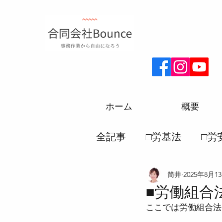
ホーム
概要
全記事
□労基法
□労
筒井
2025年8月1
□厚生年金
□労務一
■労働組合
ここでは労働組合法
●労働災害保険法
●