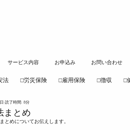
サービス内容
お申込み
お問い合わせ
安法
□労災保険
□雇用保険
□徴収
□
3日
読了時間: 8分
般常識
□社保一般常識
●労働基準法
●
法まとめ
まとめについてお伝えします。
徴収法
●雇用保険法
●健康保険法
●国