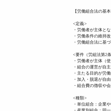
【労働組合法の基本
●介護保険法
●高齢
<定義>
・労働者が主体とな
・労働条件の維持改
●確定給付企業年金法
・労働組合法に基づ
<要件（労組法第2条
●労働組合法
●労働
・労働者が主体（使
・組合の運営が自主
・主たる目的が労働
・加入・脱退が自由
・組合費の徴収や会
<種類>
・単位組合：企業や
・産業別組合：同一