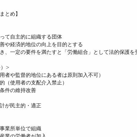
まとめ】
者医療確保法
●国民健康保険法
●児童手当
って自主的に組織する団体
善や経済的地位の向上を目的とする
●確定拠出年金法
●社会保険労務士法
●
き、一定の要件を満たすと「労働組合」として法的保護を
）>
時間設定改善法
●男女雇用機会均等法
●育
用者や監督的地位にある者は原則加入不可）
的（使用者の支配介入禁止）
条件の維持改善
計が民主的・適正
事業所単位で組織
産業の労働者が加入