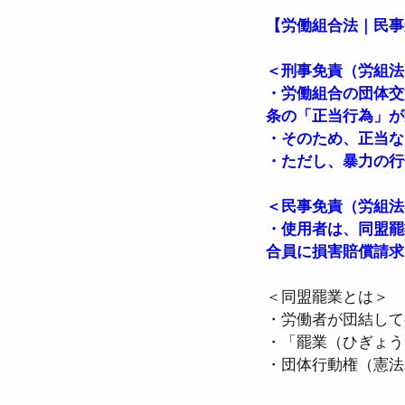
【労働組合法｜民事
＜刑事免責（労組法
・労働組合の団体交
条の「正当行為」が
・そのため、正当な
・ただし、暴力の行
＜民事免責（労組法
・使用者は、同盟罷
合員に損害賠償請求
＜同盟罷業とは＞
・労働者が団結して
・「罷業（ひぎょう
・団体行動権（憲法