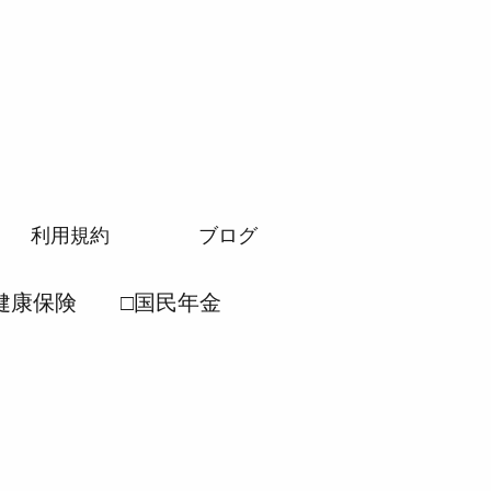
利用規約
ブログ
健康保険
□国民年金
労働安全衛生法
民年金法
●厚生年金法