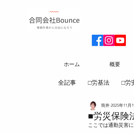
ホーム
概要
全記事
□労基法
□労
筒井
2025年11月
□厚生年金
□労務一
■労災保険
ここでは通勤災害に
●労働災害保険法
●