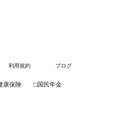
利用規約
ブログ
健康保険
□国民年金
労働安全衛生法
民年金法
●厚生年金法