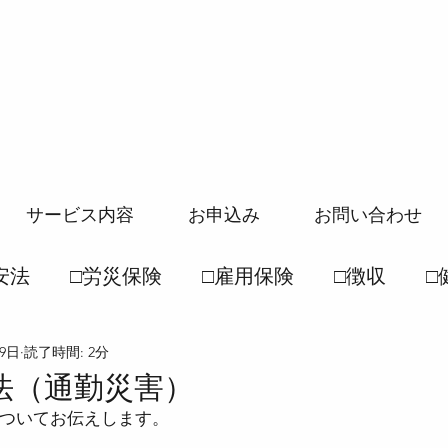
サービス内容
お申込み
お問い合わせ
安法
□労災保険
□雇用保険
□徴収
□
19日
読了時間: 2分
般常識
□社保一般常識
●労働基準法
●
法（通勤災害）
ついてお伝えします。
徴収法
●雇用保険法
●健康保険法
●国