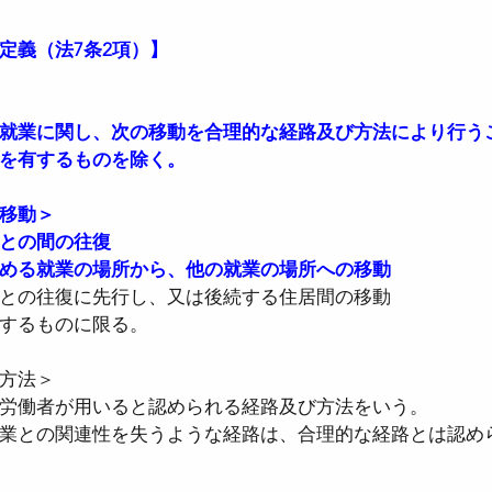
定義（法7条2項）】
者医療確保法
●国民健康保険法
●児童手当
就業に関し、次の移動を合理的な経路及び方法により行う
を有するものを除く。
●確定拠出年金法
●社会保険労務士法
●
移動＞
との間の往復
時間設定改善法
●男女雇用機会均等法
●育
める就業の場所から、他の就業の場所への移動
との往復に先行し、又は後続する住居間の移動
するものに限る。
方法＞
労働者が用いると認められる経路及び方法をいう。
業との関連性を失うような経路は、合理的な経路とは認め