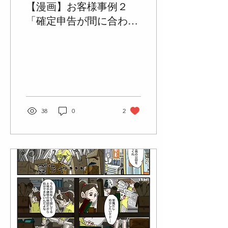
【漫画】お客様事例２
「確定申告が間に合わな
い」運送業者編
38
0
2