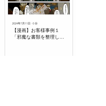
2024年7月11日
∙
0
分
【漫画】お客様事例１
「邪魔な書類を整理した
い」不動産会社編
133
0
6
2023年11月14日
∙
2
分