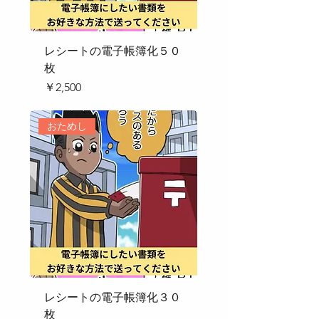
レシートの電子帳簿化５０
枚
価格
￥2,500
おためし
レシートの電子帳簿化３０
枚