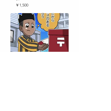
価格
￥1,500
レシートの電子帳簿化500
枚
価格
￥25,000