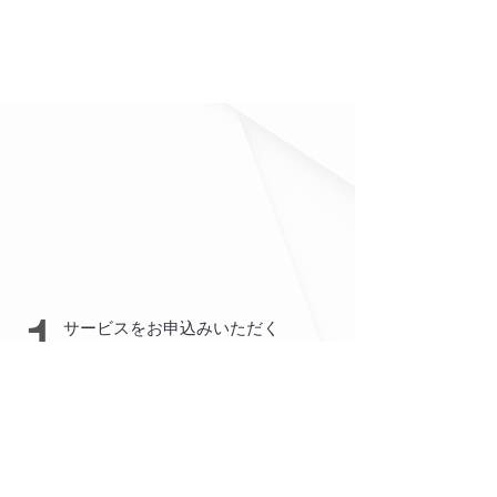
1
サービスをお申込みいただく
と確認メールが届きます
ご依頼の書類を確認メールに記載の住所に
レタ
ーパックや宅急便等でご送付ください。
ファイルやホッチキスはこちらで取り外し致し
ますので付いたままでも大丈夫です。
送料はお客様でご負担お願いします。